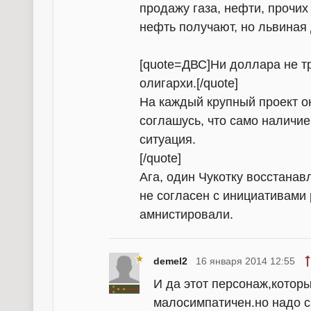
продажу газа, нефти, прочих
нефть получают, но львиная 
[quote=ДВС]Ни доллара не т
олигархи.[/quote]
На каждый крупный проект о
соглашусь, что само наличие
ситуация.
[/quote]
Ага, один Чукотку восстанав
не согласен с инициативами 
амнистировали.
demel2
16 января 2014 12:55
И да этот персонаж,котор
малосимпатичен.но надо с