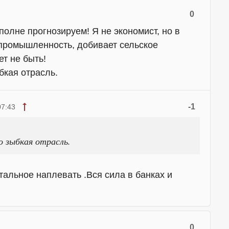
0
вполне прогнозируем! Я не экономист, но в
 промышленность, добивает сельское
ет не быть!
бкая отрасль.
-1
07:43
о зыбкая отрасль.
альное наплевать .Вся сила в банках и
0