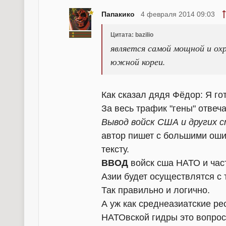
Папакико
4 февраля 2014 09:03
Цитата: bazilio
является самой мощной и охр
южной кореи.
Как сказал дядя Фёдор: Я г
За весь трафик "гены" отвеч
Вывод войск США и других 
автор
пишет с большими ошиб
тексту.
ВВОД
войск сша НАТО и час
Азии будет осуществлятся с
Так правильно и логично.
А уж как среднеазиатские р
НАТОвской гидры это вопрос 