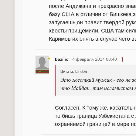
после Андижана и прекрасно зна
базу США в отличии от Бишкека за
запугаешь,он правит твердой руко
хвосты прищемили. США там силь
Каримов их опять в случае чего в
bazilio
4 февраля 2014 08:40
Цитата: Lindon
Это жесткий мужик - его не за
что Майдан, там исламистам 
Согласен. К тому же, касательн
то бишь граница Узбекистана 
охраняемой границей в мире по