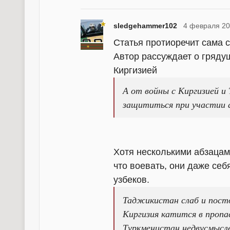
sledgehammer102
4 февраля 20
Статья протиоречит сама 
Автор рассуждает о гряду
Киргизией
А от войны с Киргизией 
защититься при участии 
Хотя несколькими абзацами
что воевать, они даже себя
узбеков.
Таджикистан слаб и посто
Киргизия катится в пропа
Туркменистан недвусмысле