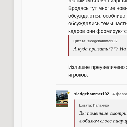
любимом слове пиарщик
Вродясь тут многие нов
обсуждаются, особливо 
обсуждались темы частн
кадров они формируютс
Цитата: sledgehammer102
А куда прыгать???? На
Излишне преувеличено 
игроков.
sledgehammer102
4 февр
Цитата: Папакико
Вы поменьше смотри
любимом слове пиарщ