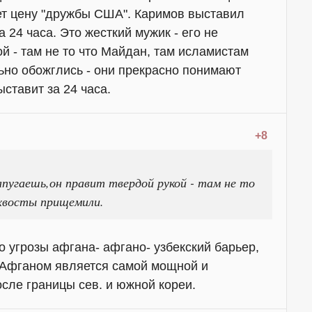
ет цену "дружбы США". Каримов выставил
 24 часа. Это жесткий мужик - его не
й - там не то что Майдан, там исламистам
но обожглись - они прекрасно понимают
ыставит за 24 часа.
+8
пугаешь,он правит твердой рукой - там не то
хвосты прищемили.
о угрозы афгана- афгано- узбекский барьер,
с Афганом является самой мощной и
сле границы сев. и южной кореи.