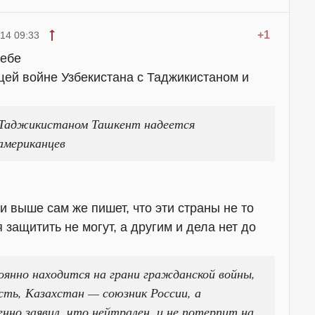
+1
14 09:33
себе
щей войне Узбекистана с Таджикистаном и
и Таджикистаном Ташкент надеется
американцев
 выше сам же пишет, что эти страны не то
 защитить не могут, а другим и дела нет до
янно находится на грани гражданской войны,
сть, Казахстан — союзник России, а
нно заявил, что нейтрален, и не потерпит на