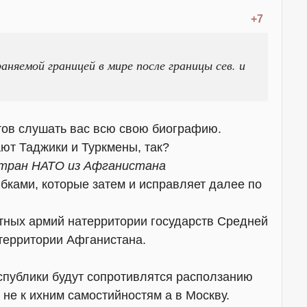
+7
аняемой границей в мире после границы сев. и
отов слушать вас всю свою биографию.
ают Таджики и Туркмены, так?
стран НАТО из Афганистана
ками, которые затем и исправляет далее по
тных армий натерритории государств Средней
 территории Афганистана.
еспублики будут сопротивлятся расползанию
не к ихним самостийностям а в Москву.