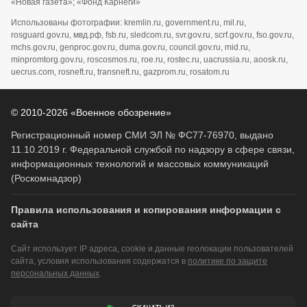
«Новая газета»; «Фонд Карнеги»
Использованы фотографии: kremlin.ru, government.ru, mil.ru,
rosguard.gov.ru, мвд.рф, fsb.ru, sledcom.ru, svr.gov.ru, scrf.gov.ru, fso.gov.ru,
mchs.gov.ru, genproc.gov.ru, duma.gov.ru, council.gov.ru, mid.ru,
minpromtorg.gov.ru, roscosmos.ru, roe.ru, rostec.ru, uacrussia.ru, aoosk.ru,
uecrus.com, rosneft.ru, transneft.ru, gazprom.ru, rosatom.ru
© 2010-2026 «Военное обозрение»
Регистрационный номер СМИ ЭЛ № ФС77-76970, выдано
11.10.2019 г. Федеральной службой по надзору в сфере связи,
информационных технологий и массовых коммуникаций
(Роскомнадзор)
Правила использования и копирования информации с
сайта
Сайт использует IP адреса, cookie и данные геолокации пользователей
сайта, условия использования содержатся в
политике по защите
персональных данных
.