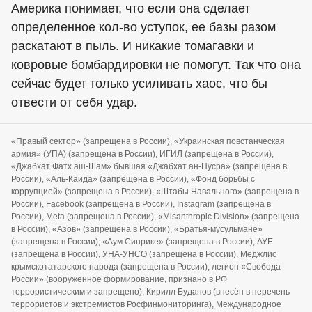
Америка понимает, что если она сделает
определенное кол-во уступок, ее базы разом
раскатают в пыль. И никакие томагавки и
ковровые бомбардировки не помогут. Так что она
сейчас будет только усиливать хаос, что бы
отвести от себя удар.
«Правый сектор» (запрещена в России), «Украинская повстанческая
армия» (УПА) (запрещена в России), ИГИЛ (запрещена в России),
«Джабхат Фатх аш-Шам» бывшая «Джабхат ан-Нусра» (запрещена в
России), «Аль-Каида» (запрещена в России), «Фонд борьбы с
коррупцией» (запрещена в России), «Штабы Навального» (запрещена в
России), Facebook (запрещена в России), Instagram (запрещена в
России), Meta (запрещена в России), «Misanthropic Division» (запрещена
в России), «Азов» (запрещена в России), «Братья-мусульмане»
(запрещена в России), «Аум Синрике» (запрещена в России), АУЕ
(запрещена в России), УНА-УНСО (запрещена в России), Меджлис
крымскотатарского народа (запрещена в России), легион «Свобода
России» (вооруженное формирование, признано в РФ
террористическим и запрещено), Кирилл Буданов (внесён в перечень
террористов и экстремистов Росфинмониторинга), Международное