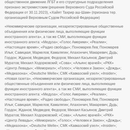
общественное движение ЛГБТ и его структурные подразделения
признано экстремистским (решение Верховного Суда Российской
Федерации от 30.11.2023), «Хайят Тахрир аш-Шам» (признана тер.
организацией Верховным Судом Российской Федерации)
«Некоммерческие организации, незарегистрированные общественные
объединения или физические лица, выполняющие функции
иностранного агента», а так же СМИ, выполняющие функции
иностранного агента: «Медуза»; «Голос Америки»; «Реалии»;
«Настоящее время»; «Радио свободы»; Пономарев Лев; Пономарев
Илья; Савицкая; Маркелов; Камалягин; Апахончич; Макаревич; Дудь;
Гордон; Жданов; Медведев; Федоров; Михаил Касьянов; Дмитрий
Муратов; Михаил Ходорковский; «Сова»; «Альянс врачей»; «РКК»
«Центр Левады»; «Мемориал»; «Голос»; «Человек и Закон»; «Дождь»;
«Медиазона»; «Deutsche Welle»; СМК «Кавказский узел»; «Insider»;
«Новая газета», «Некоммерческие организации, незарегистрированные
общественные объединения или физические лица, выполняющие
функции иностранного агента», а так же СМИ, выполняющие функции
иностранного агента: «Медуза»; «Голос Америки»; «Реалии»;
«Настоящее время»; «Радио свободы»; Пономарев Лев; Пономарев
Илья; Савицкая; Маркелов; Камалягин; Апахончич; Макаревич; Дудь;
Гордон; Жданов; Медведев; Федоров; Михаил Касьянов; Дмитрий
Муратов; Михаил Ходорковский; «Сова»; «Альянс врачей»; «РКК»
«Центр Левады»; «Мемориал»; «Голос»; «Человек и Закон»; «Дождь»;
«Медиазона»; «Deutsche Welle»; СМК «Кавказский узел»; «Insider»;