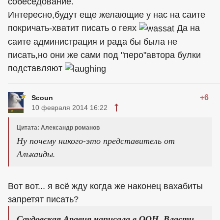
собеседование.
Интересно,будут еще желающие у нас на саите
покричать-хватит писать о геях
Да на
саите администрация и рада бы была не
писать,но они же сами под "перо"автора булки
подставляют
+6
Scoun
10 февраля 2014 16:22
Цитата: Александр романов
Ну почему никого-это представитель от
Алькаиды.
Вот вот... я всё жду когда же наконец вахабиты
запретят писать?
Саудовская Аравия написала в ООН. Власти