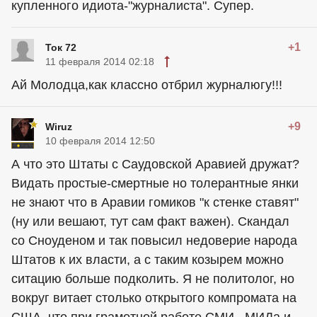
купленного идиота-"журналиста". Супер.
+1
Ток 72
11 февраля 2014 02:18
Ай Молодца,как классно отбрил журналюгу!!!
+9
Wiruz
10 февраля 2014 12:50
А что это Штаты с Саудовской Аравией дружат?
Видать простые-смертные но толерантные янки
не знают что в Аравии гомиков "к стенке ставят"
(ну или вешают, тут сам факт важен). Скандал
со Сноуденом и так повысил недоверие народа
Штатов к их власти, а с таким козырем можно
ситацию больше подколить. Я не политолог, но
вокруг витает столько открытого компромата на
США, что при грамотной работе СМИ , МИДа и