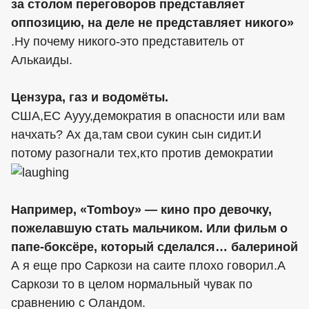
за столом переговоров представляет
оппозицию, на деле не представляет никого»
.Ну почему никого-это представитель от
Алькаиды.
Цензура, газ и водомёты.
США,ЕС Аууу,демократия в опасности или вам
начхать? Ах да,там свои сукин сын сидит.И
потому разогнали тех,кто против демократии
Например, «Tomboy» — кино про девочку,
пожелавшую стать мальчиком. Или фильм о
папе-боксёре, который сделался… балериной
А я еще про Саркози на саите плохо говорил.А
Саркози то в целом нормальный чувак по
сравнению с Оландом.