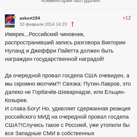
Комментарий был удален.
+12
askort154
10 февраля 2014 14:23
Имярек...Российский чиновник,
распространивший запись разговора Виктории
Нуланд и Джеффри Пайетта должен быть
награжден государственной наградой!
Да очередной провал госдепа США очевиден, а
мы скромно молчим?! Связка: Путин-Лавров, это
далеко не Горбачёв-Шеварнадзе, или Ельцин-
Козырев.
И слава Богу! Но, удивляет сдержанная реакция
российского МИД на очередной провал госдепа
США?!Случись такое с Россией, уже утопили бы
все Западные СМИ в собственных