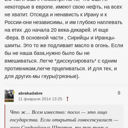
некоторые в европе. имеют свою нефть, на всех
не хватит. Отсюда и ненависть к Ирану и к
России-они независимы, и им глубоко наплевать
на етих ,до начала 20 века-дикарей. И еще
-Вера. В основной части , Сирийцы и Иранцы-
шииты. Это то же подливает масло в огонь. Если
бы не наша база,нужно было бы не
вмешиваться. Легче *дисскусировать* с одним
противникам,легче прцеливаться. И для тех, и
для других-мы гяуры(грязные).
0
abrakadabre
11 февраля 2014 13:25
Что ж… Всем известно: посол — это лицо
государства. Если открытый гомосексуалист —
лицо Соединённых Штатов, то так тому и