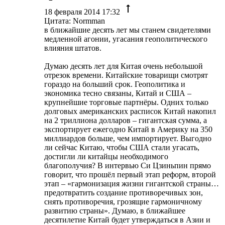
18 февраля 2014 17:32
Цитата: Normman
в ближайшие десять лет мы станем свидетелями
медленной агонии, угасания геополитического
влияния штатов.
Думаю десять лет для Китая очень небольшой
отрезок времени. Китайские товарищи смотрят
гораздо на больший срок. Геополитика и
экономика тесно связаны, Китай и США –
крупнейшие торговые партнёры. Одних только
долговых американских расписок Китай накопил
на 2 триллиона долларов – гигантская сумма, а
экспортирует ежегодно Китай в Америку на 350
миллиардов больше, чем импортирует. Выгодно
ли сейчас Китаю, чтобы США стали угасать,
достигли ли китайцы необходимого
благополучия? В интервью Си Цзиньпин прямо
говорит, что прошёл первый этап реформ, второй
этап – «гармонизация жизни гигантской страны…
предотвратить создание противоречивых зон,
снять противоречия, грозящие гармоничному
развитию страны». Думаю, в ближайшее
десятилетие Китай будет утверждаться в Азии и