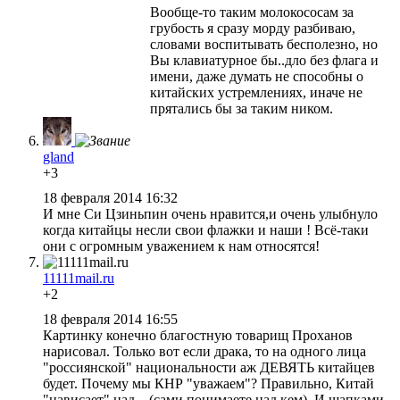
Вообще-то таким молокососам за
грубость я сразу морду разбиваю,
словами воспитывать бесполезно, но
Вы клавиатурное бы..дло без флага и
имени, даже думать не способны о
китайских устремлениях, иначе не
прятались бы за таким ником.
gland
+3
18 февраля 2014 16:32
И мне Си Цзиньпин очень нравится,и очень улыбнуло
когда китайцы несли свои флажки и наши ! Всё-таки
они с огромным уважением к нам относятся!
11111mail.ru
+2
18 февраля 2014 16:55
Картинку конечно благостную товарищ Проханов
нарисовал. Только вот если драка, то на одного лица
"россиянской" национальности аж ДЕВЯТЬ китайцев
будет. Почему мы КНР "уважаем"? Правильно, Китай
"нависает" над... (сами понимаете над кем). И шапками