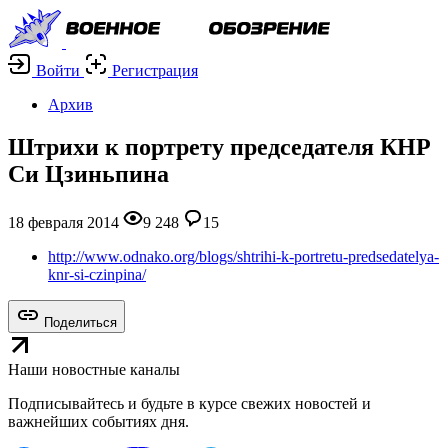
Войти
Регистрация
Архив
Штрихи к портрету председателя КНР
Си Цзиньпина
18 февраля 2014
9 248
15
http://www.odnako.org/blogs/shtrihi-k-portretu-predsedatelya-
knr-si-czinpina/
Поделиться
Наши новостные каналы
Подписывайтесь и будьте в курсе свежих новостей и
важнейших событиях дня.