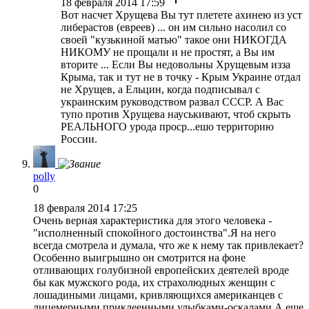
18 февраля 2014 17:59
Вот насчет Хрущева Вы тут плетете ахинею из уст
либерастов (евреев) ... он им сильно насолил со
своей "кузькиной матью" такое они НИКОГДА
НИКОМУ не прощали и не простят, а Вы им
вторите ... Если Вы недовольны Хрущевым изза
Крыма, так и тут не в точку - Крым Украине отдал
не Хрущев, а Ельцин, когда подписывал с
украинским руководством развал СССР. А Вас
тупо против Хрущева науськивают, чтоб скрыть
РЕАЛЬНОГО урода проср...ешо территорию
России.
polly
0
18 февраля 2014 17:25
Очень верная характеристика для этого человека -
"исполненный спокойного достоинства".Я на него
всегда смотрела и думала, что же к нему так привлекает?
Особенно выигрышно он смотрится на фоне
отливающих голубизной европейских деятелей вроде
бы как мужского рода, их страхолюдных женщин с
лошадиными лицами, кривляющихся американцев с
лицемерными приклеенными улыбками-оскалами.А еще