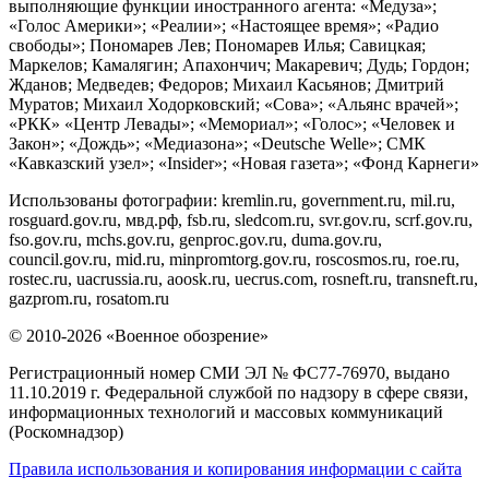
выполняющие функции иностранного агента: «Медуза»;
«Голос Америки»; «Реалии»; «Настоящее время»; «Радио
свободы»; Пономарев Лев; Пономарев Илья; Савицкая;
Маркелов; Камалягин; Апахончич; Макаревич; Дудь; Гордон;
Жданов; Медведев; Федоров; Михаил Касьянов; Дмитрий
Муратов; Михаил Ходорковский; «Сова»; «Альянс врачей»;
«РКК» «Центр Левады»; «Мемориал»; «Голос»; «Человек и
Закон»; «Дождь»; «Медиазона»; «Deutsche Welle»; СМК
«Кавказский узел»; «Insider»; «Новая газета»; «Фонд Карнеги»
Использованы фотографии: kremlin.ru, government.ru, mil.ru,
rosguard.gov.ru, мвд.рф, fsb.ru, sledcom.ru, svr.gov.ru, scrf.gov.ru,
fso.gov.ru, mchs.gov.ru, genproc.gov.ru, duma.gov.ru,
council.gov.ru, mid.ru, minpromtorg.gov.ru, roscosmos.ru, roe.ru,
rostec.ru, uacrussia.ru, aoosk.ru, uecrus.com, rosneft.ru, transneft.ru,
gazprom.ru, rosatom.ru
© 2010-2026 «Военное обозрение»
Регистрационный номер СМИ ЭЛ № ФС77-76970, выдано
11.10.2019 г. Федеральной службой по надзору в сфере связи,
информационных технологий и массовых коммуникаций
(Роскомнадзор)
Правила использования и копирования информации с сайта