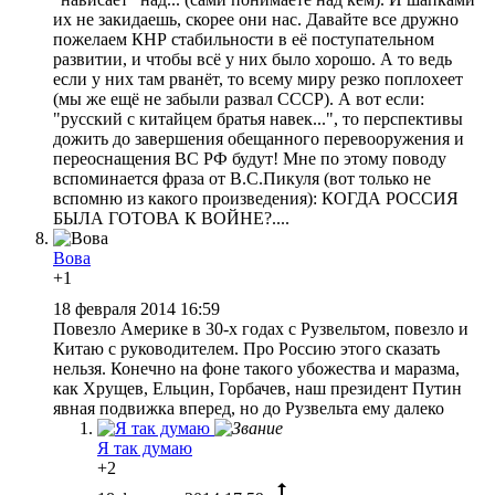
их не закидаешь, скорее они нас. Давайте все дружно
пожелаем КНР стабильности в её поступательном
развитии, и чтобы всё у них было хорошо. А то ведь
если у них там рванёт, то всему миру резко поплохеет
(мы же ещё не забыли развал СССР). А вот если:
"русский с китайцем братья навек...", то перспективы
дожить до завершения обещанного перевооружения и
переоснащения ВС РФ будут! Мне по этому поводу
вспоминается фраза от В.С.Пикуля (вот только не
вспомню из какого произведения): КОГДА РОССИЯ
БЫЛА ГОТОВА К ВОЙНЕ?....
Вова
+1
18 февраля 2014 16:59
Повезло Америке в 30-х годах с Рузвельтом, повезло и
Китаю с руководителем. Про Россию этого сказать
нельзя. Конечно на фоне такого убожества и маразма,
как Хрущев, Ельцин, Горбачев, наш президент Путин
явная подвижка вперед, но до Рузвельта ему далеко
Я так думаю
+2