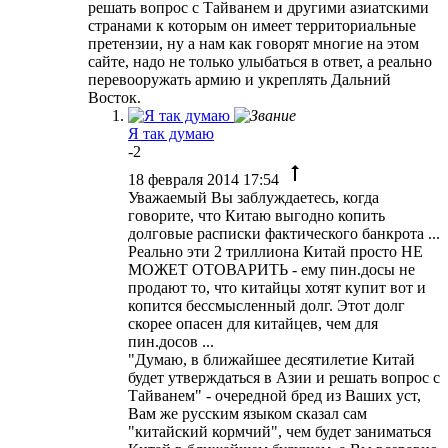
решать вопрос с Тайванем и другими азиатскими
странами к которым он имеет территориальные
претензии, ну а нам как говорят многие на этом
сайте, надо не только улыбаться в ответ, а реально
перевооружать армию и укреплять Дальний
Восток.
Я так думаю
-2
18 февраля 2014 17:54
Уважаемый Вы заблуждаетесь, когда
говорите, что Китаю выгодно копить
долговые расписки фактического банкрота ...
Реально эти 2 триллиона Китай просто НЕ
МОЖЕТ ОТОВАРИТЬ - ему пин.досы не
продают то, что китайцы хотят купит вот и
копится бессмысленный долг. Этот долг
скорее опасен для китайцев, чем для
пин.досов ...
"Думаю, в ближайшее десятилетие Китай
будет утверждаться в Азии и решать вопрос с
Тайванем" - очередной бред из Ваших уст,
Вам же русским языком сказал сам
"китайский кормчий", чем будет заниматься