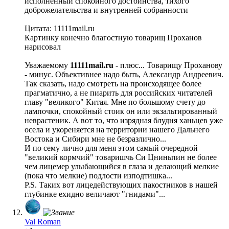
исполненный спокойного достоинства, тихого
доброжелательства и внутренней собранности
Цитата: 11111mail.ru
Картинку конечно благостную товарищ Проханов
нарисовал
Уважаемому
11111mail.ru
- плюс... Товарищу Проханову
- минус. Объективнее надо быть, Александр Андреевич.
Так сказать, надо смотреть на происходящее более
прагматично, а не пиарить для российских читателей
главу "великого" Китая. Мне по большому счету до
лампочки, спокойный стоик он или экзальтированный
неврастеник. А вот то, что изрядная блудня ханьцев уже
осела и укореняется на территории нашего Дальнего
Востока и Сибири мне не безразлично...
И по сему лично для меня этом самый очередной
"великий кормчий" товаришчь Си Цниньпин не более
чем лицемер улыбающийся в глаза и делающий мелкие
(пока что мелкие) подлости изподтишка...
P.S. Таких вот лицедействующих пакостников в нашей
глубинке ехидно величают "гнидами"...
Val Roman