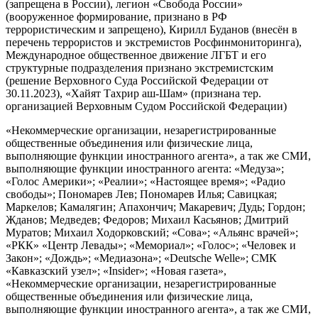
(запрещена в России), легион «Свобода России»
(вооруженное формирование, признано в РФ
террористическим и запрещено), Кирилл Буданов (внесён в
перечень террористов и экстремистов Росфинмониторинга),
Международное общественное движение ЛГБТ и его
структурные подразделения признано экстремистским
(решение Верховного Суда Российской Федерации от
30.11.2023), «Хайят Тахрир аш-Шам» (признана тер.
организацией Верховным Судом Российской Федерации)
«Некоммерческие организации, незарегистрированные
общественные объединения или физические лица,
выполняющие функции иностранного агента», а так же СМИ,
выполняющие функции иностранного агента: «Медуза»;
«Голос Америки»; «Реалии»; «Настоящее время»; «Радио
свободы»; Пономарев Лев; Пономарев Илья; Савицкая;
Маркелов; Камалягин; Апахончич; Макаревич; Дудь; Гордон;
Жданов; Медведев; Федоров; Михаил Касьянов; Дмитрий
Муратов; Михаил Ходорковский; «Сова»; «Альянс врачей»;
«РКК» «Центр Левады»; «Мемориал»; «Голос»; «Человек и
Закон»; «Дождь»; «Медиазона»; «Deutsche Welle»; СМК
«Кавказский узел»; «Insider»; «Новая газета»,
«Некоммерческие организации, незарегистрированные
общественные объединения или физические лица,
выполняющие функции иностранного агента», а так же СМИ,