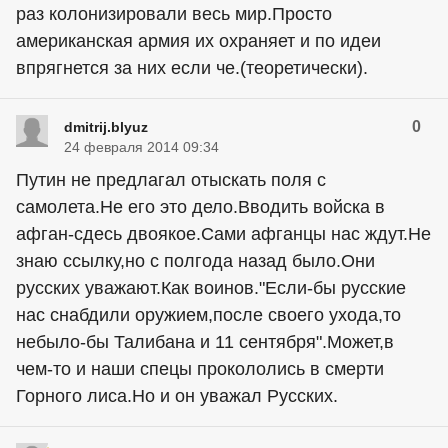
раз колонизировали весь мир.Просто
американская армия их охраняет и по идеи
впрягнется за них если че.(теоретически).
0
dmitrij.blyuz
24 февраля 2014 09:34
Путин не предлагал отыскать поля с
самолета.Не его это дело.Вводить войска в
афган-сдесь двоякое.Сами афганцы нас ждут.Не
знаю ссылку,но с полгода назад было.Они
русских уважают.Как воинов."Если-бы русские
нас снабдили оружием,после своего ухода,то
небыло-бы Талибана и 11 сентября".Может,в
чем-то и наши спецы прокололись в смерти
Горного лиса.Но и он уважал Русских.