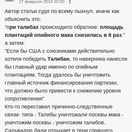
27 февраля 2014 20:00
Автор статьи судя по всему пыхнул, иначе как
объяснить это:
"п
ри талибах
происходило обратное:
площадь
плантаций опийного мака снизилась в 8 раз
."
а затем:
"Если бы США с союзниками действительно
хотели победить
Талибан
, то наверняка нанесли
бы главный удар именно по опийным
плантациям. Тогда удалось бы уничтожить
главный источник финансирования партизан,
что должно было привести к снижению уровня
сопротивления"
Кто-то переставил причинно-следственные
связи- типа - Талибы уничтожали посевы мака -
уничтожим посевы - уничтожим талибов.
Сальвадор Дали отдыхает в тени горящего