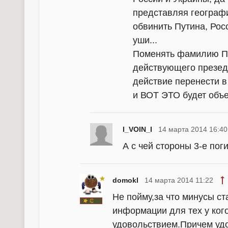
представляя географи
обвинить Путина, Рос
уши...
Поменять фамилию П
действующего презед
действие перенести в
и ВОТ ЭТО будет объ
I_VOIN_I
14 марта 2014 16:40
А с чей стороны 3-е пог
domokl
14 марта 2014 11:22
Не пойму,за что минусы с
информации для тех у кого
удовольствием.Причем удо