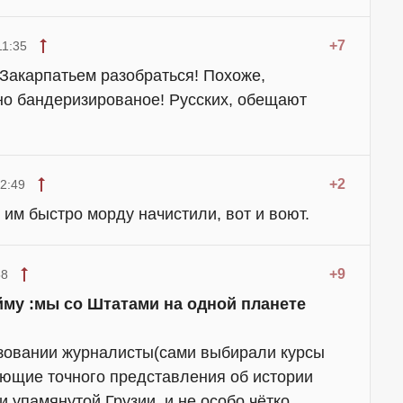
+7
11:35
Закарпатьем разобраться! Похоже,
но бандеризированое! Русских, обещают
+2
2:49
 им быстро морду начистили, вот и воют.
+9
58
йму :мы со Штатами на одной планете
зовании журналисты(сами выбирали курсы
еющие точного представления об истории
и упамянутой Грузии, и не особо чётко