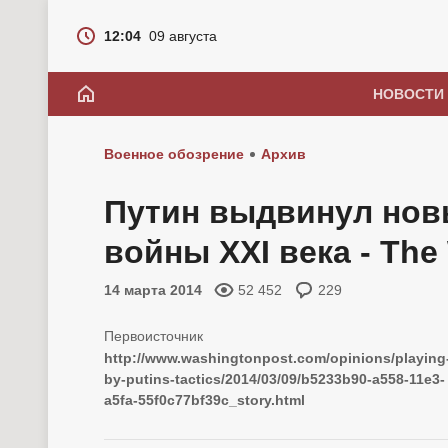
12:04
09 августа
НОВОСТИ
Военное обозрение
Архив
Путин выдвинул нов
войны XXI века - The
14 марта 2014
52 452
229
http://www.washingtonpost.com/opinions/playing
by-putins-tactics/2014/03/09/b5233b90-a558-11e3-
a5fa-55f0c77bf39c_story.html