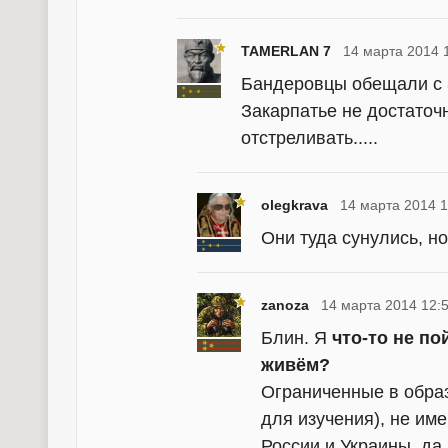
TAMERLAN 7
14 марта 2014 
Бандеровцы обещали с 
Закарпатье не достаточ
отстреливать.....
olegkrava
14 марта 2014 1
Они туда сунулись, но
zanoza
14 марта 2014 12:
Блин. Я
что-то не по
живём?
Ограниченные в обра
для изучения), не им
России и Украины, да 