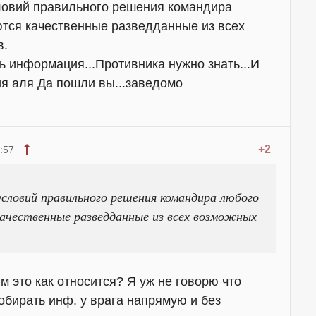
ловий правильного решения командира
ются качественные разведданные из всех
в.
ть информация...Противника нужно знать...И
ия аля Да пошли вы...заведомо
+2
:57
условий правильного решения командира любого
качественные разведданные из всех возможных
м это как относится? Я уж не говорю что
бирать инф. у врага напрямую и без