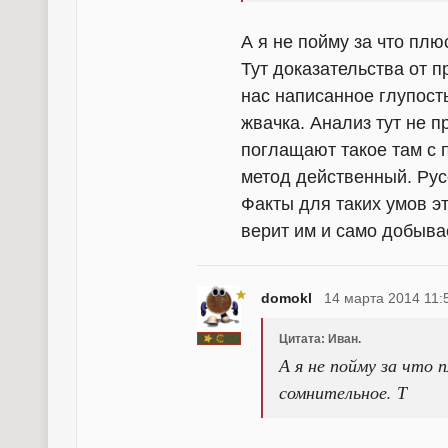
А я не пойму за что плю
Тут доказательства от п
нас написанное глупост
жвачка. Анализ тут не 
поглащают такое там с 
метод действенный. Рус
Факты для таких умов э
верит им и само добыва
domokl
14 марта 2014 11:
Цитата: Иван.
А я не пойму за что
сомнительное. Т