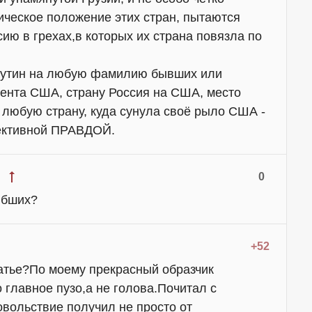
ческое положение этих стран, пытаются
сию в грехах,в которых их страна повязла по
утин на любую фамилию бывших или
ента США, страну Россия на США, место
 любую страну, куда сунула своё рыло США -
ективной ПРАВДОЙ.
0
ибших?
+52
татье?По моему прекрасный образчик
 главное пузо,а не голова.Почитал с
вольствие получил не просто от