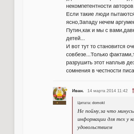
некомпетентности авторов
Если такие люди пытаются
ясно,Западу нечем аргумен
Путин,как и мы с вами,да
детей...
И вот тут то становится о
совбезе...Только фактами
разрушить этот наплыв дез
сомнения в честности писак
Иван.
14 марта 2014 11:42
Цитата: domokl
Не пойму,за что минус
информации для тех у ко
удовольствием