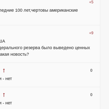
+5
ледние 100 лет,чертовы американские
+9
США
дерального резерва было выведено ценных
такая новость?
0
 - нет
0
 - нет