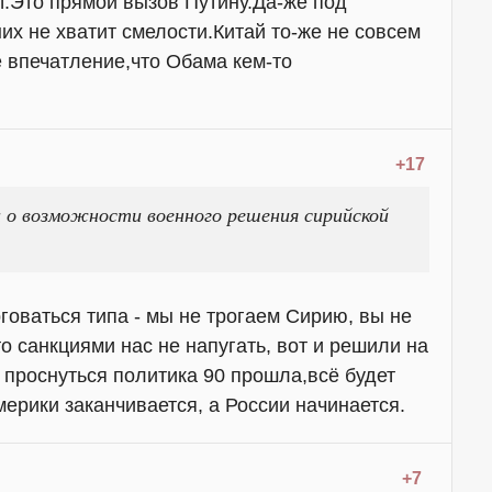
ут.Это прямой вызов Путину.Да-же под
их не хватит смелости.Китай то-же не совсем
е впечатление,что Обама кем-то
+17
и о возможности военного решения сирийской
оваться типа - мы не трогаем Сирию, вы не
 санкциями нас не напугать, вот и решили на
 проснуться политика 90 прошла,всё будет
ерики заканчивается, а России начинается.
+7