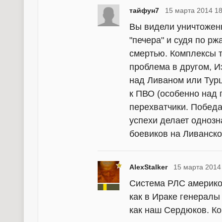
тайфун7
15 марта 2014 18
Вы видели уничтоженн
"печера" и судя по р
смертью. Комплексы та
проблема в другом, И
над Ливаном или Турц
к ПВО (особенно над
перехватчики. Победа
успехи делает однозн
боевиков на Ливанск
AlexStalker
15 марта 2014
Система РЛС америкоз
как в Ираке генералы
как наш Сердюков. К