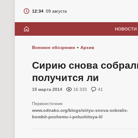
12:34
09 августа
НОВОСТИ
Военное обозрение
Архив
Сирию снова собрал
получится ли
15 марта 2014
16 333
41
www.odnako.org/blogs/siriyu-snova-sobralis-
bombit-pochemu-i-poluchitsya-li/