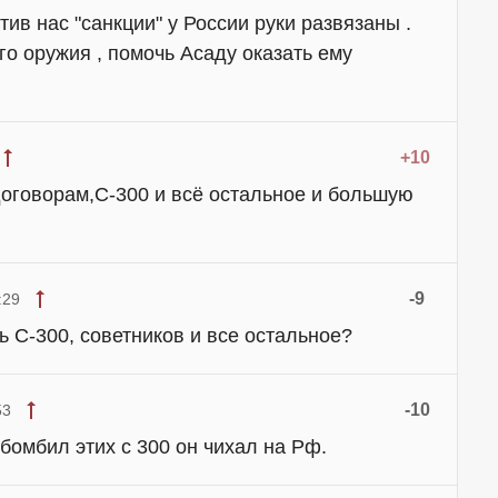
ив нас "санкции" у России руки развязаны .
о оружия , помочь Асаду оказать ему
+10
договорам,С-300 и всё остальное и большую
-9
:29
ь С-300, советников и все остальное?
-10
53
бомбил этих с 300 он чихал на Рф.