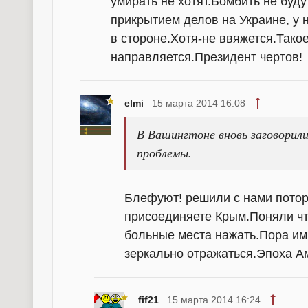
умирать не хотят.Бомбить не буд
прикрытием делов на Украине, у н
в стороне.Хотя-не ввяжется.Тако
направляется.Президент чертов!
elmi
15 марта 2014 16:08
В Вашингтоне вновь заговорил
проблемы.
Блефуют! решили с нами поторг
присоединяете Крым.Поняли что
больные места нажать.Пора им
зеркально отражаться.Эпоха Ам
fif21
15 марта 2014 16:24