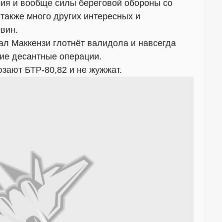
рия и вообще силы береговой обороны со
 также много других интересных и
вин.
рал Маккензи глотнёт валидола и навсегда
кие десантные операции.
юзают БТР-80,82 и не жужжат.