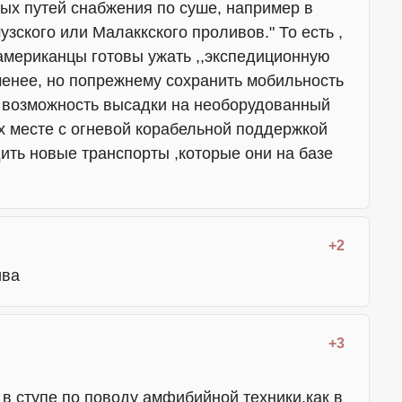
ых путей снабжения по суше, например в
зского или Малаккского проливов." То есть ,
американцы
готовы ужать ,,экспедиционную
 менее, но попрежнему сохранить мобильность
 возможность высадки на необорудованный
х месте с огневой корабельной поддержкой
ить новые транспорты ,которые они на базе
+2
ива
+3
 в ступе по поводу амфибийной техники,как в