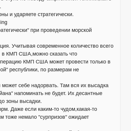
.
оны и ударяете стратегически.
атегически" при проведении морской
ция. Учитывая современное количество всего
и в КМП США,можно сказать что
операцию КМП США может провести только в
ой" республики, по размерам не
п может себе надорвать. Там вся их высадка
ана" напоминать не будет. Их десантные
до зоны высадки.
орм. Даже если каким-то чудом,какая-то
там тоже немало "сурпризов" ожидает