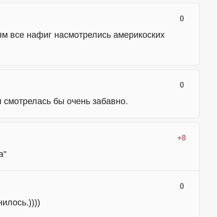
0
ям все нафиг насмотрелись америкоских
0
 смотрелась бы очень забавно.
+8
а"
0
илось.))))