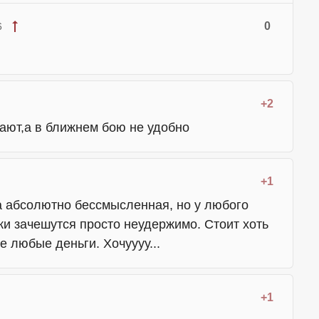
0
6
+2
ают,а в ближнем бою не удобно
+1
ка абсолютно бессмысленная, но у любого
уки зачешутся просто неудержимо. Стоит хоть
е любые деньги. Хочуууу...
+1