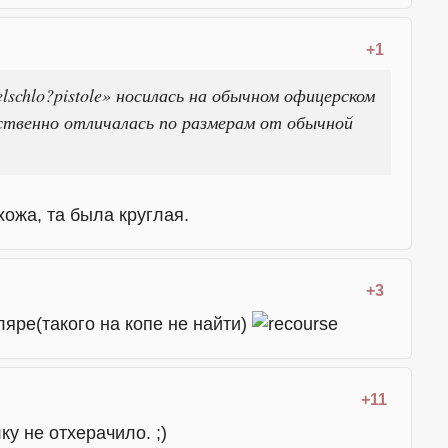
+1
schlo?pistole» носилась на обычном офицерском
ственно отличалась по размерам от обычной
ожа, та была круглая.
+3
ляре(такого на копе не найти)
+11
у не отхерачило. ;)