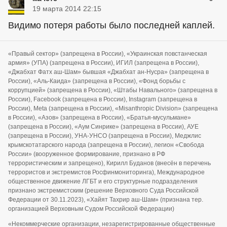
19 марта 2014 22:15
Видимо потеря работы было последней каплей.
«Правый сектор» (запрещена в России), «Украинская повстанческая
армия» (УПА) (запрещена в России), ИГИЛ (запрещена в России),
«Джабхат Фатх аш-Шам» бывшая «Джабхат ан-Нусра» (запрещена в
России), «Аль-Каида» (запрещена в России), «Фонд борьбы с
коррупцией» (запрещена в России), «Штабы Навального» (запрещена в
России), Facebook (запрещена в России), Instagram (запрещена в
России), Meta (запрещена в России), «Misanthropic Division» (запрещена
в России), «Азов» (запрещена в России), «Братья-мусульмане»
(запрещена в России), «Аум Синрике» (запрещена в России), АУЕ
(запрещена в России), УНА-УНСО (запрещена в России), Меджлис
крымскотатарского народа (запрещена в России), легион «Свобода
России» (вооруженное формирование, признано в РФ
террористическим и запрещено), Кирилл Буданов (внесён в перечень
террористов и экстремистов Росфинмониторинга), Международное
общественное движение ЛГБТ и его структурные подразделения
признано экстремистским (решение Верховного Суда Российской
Федерации от 30.11.2023), «Хайят Тахрир аш-Шам» (признана тер.
организацией Верховным Судом Российской Федерации)
«Некоммерческие организации, незарегистрированные общественные