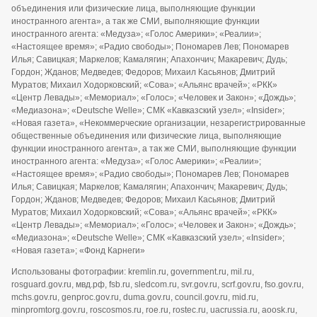
объединения или физические лица, выполняющие функции
иностранного агента», а так же СМИ, выполняющие функции
иностранного агента: «Медуза»; «Голос Америки»; «Реалии»;
«Настоящее время»; «Радио свободы»; Пономарев Лев; Пономарев
Илья; Савицкая; Маркелов; Камалягин; Апахончич; Макаревич; Дудь;
Гордон; Жданов; Медведев; Федоров; Михаил Касьянов; Дмитрий
Муратов; Михаил Ходорковский; «Сова»; «Альянс врачей»; «РКК»
«Центр Левады»; «Мемориал»; «Голос»; «Человек и Закон»; «Дождь»;
«Медиазона»; «Deutsche Welle»; СМК «Кавказский узел»; «Insider»;
«Новая газета», «Некоммерческие организации, незарегистрированные
общественные объединения или физические лица, выполняющие
функции иностранного агента», а так же СМИ, выполняющие функции
иностранного агента: «Медуза»; «Голос Америки»; «Реалии»;
«Настоящее время»; «Радио свободы»; Пономарев Лев; Пономарев
Илья; Савицкая; Маркелов; Камалягин; Апахончич; Макаревич; Дудь;
Гордон; Жданов; Медведев; Федоров; Михаил Касьянов; Дмитрий
Муратов; Михаил Ходорковский; «Сова»; «Альянс врачей»; «РКК»
«Центр Левады»; «Мемориал»; «Голос»; «Человек и Закон»; «Дождь»;
«Медиазона»; «Deutsche Welle»; СМК «Кавказский узел»; «Insider»;
«Новая газета»; «Фонд Карнеги»
Использованы фотографии: kremlin.ru, government.ru, mil.ru,
rosguard.gov.ru, мвд.рф, fsb.ru, sledcom.ru, svr.gov.ru, scrf.gov.ru, fso.gov.ru,
mchs.gov.ru, genproc.gov.ru, duma.gov.ru, council.gov.ru, mid.ru,
minpromtorg.gov.ru, roscosmos.ru, roe.ru, rostec.ru, uacrussia.ru, aoosk.ru,