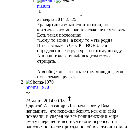
nizrum
-1
22 марта 2014 23:25
Урапартиотизм конечно хорошо, но
критического мышления тоже нельзя терять.
Есть такая пословица:
"Кому-то война, а кому-то мать родна."
И не зря даже в СССР в ВОВ были
определенные структуры по этому поводу.
А в наш толерантный век ,глупо это
отрицать.
А вообще, делают искренне- молодцы, если
нет... земля круглая...
Shoma-1970
+3
23 марта 2014 00:18
Дорогой Александр! Для начала хочу Вам
напомнить, что пережил беркут, как они себя
показали, и уверен не все полицейские в мире
смогут перенести все то, что они перенесли и
однозначно после прихода новой власти они стали