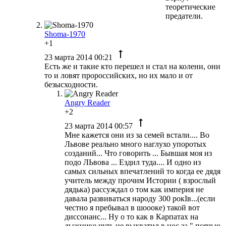
теоретические
предатели.
Shoma-1970
+1
23 марта 2014 00:21
Есть же и такие кто перешел и стал на колени, они
то и ловят пророссийских, но их мало и от
безысходности.
Angry Reader
+2
23 марта 2014 00:57
Мне кажется они из за семей встали.... Во
Львове реально много наглухо упоротых
созданий... Что говорить ... Бывшая моя из
подо ЛЬвова ... Ездил туда.... И одно из
самых сильных впечатлений то когда ее дядя
учитель между прочим Истории ( взрослый
дядька) рассуждал о том как империя не
давала развиваться народу 300 рокIв...(если
честно я пребывал в шоооке) такой вот
диссонанс... Ну о то как в Карпатах на
лыжнике чуть не выхватил в нос за " псячью