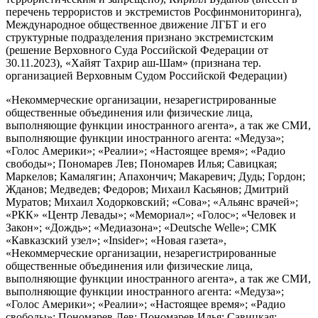
перечень террористов и экстремистов Росфинмониторинга),
Международное общественное движение ЛГБТ и его
структурные подразделения признано экстремистским
(решение Верховного Суда Российской Федерации от
30.11.2023), «Хайят Тахрир аш-Шам» (признана тер.
организацией Верховным Судом Российской Федерации)
«Некоммерческие организации, незарегистрированные
общественные объединения или физические лица,
выполняющие функции иностранного агента», а так же СМИ,
выполняющие функции иностранного агента: «Медуза»;
«Голос Америки»; «Реалии»; «Настоящее время»; «Радио
свободы»; Пономарев Лев; Пономарев Илья; Савицкая;
Маркелов; Камалягин; Апахончич; Макаревич; Дудь; Гордон;
Жданов; Медведев; Федоров; Михаил Касьянов; Дмитрий
Муратов; Михаил Ходорковский; «Сова»; «Альянс врачей»;
«РКК» «Центр Левады»; «Мемориал»; «Голос»; «Человек и
Закон»; «Дождь»; «Медиазона»; «Deutsche Welle»; СМК
«Кавказский узел»; «Insider»; «Новая газета»,
«Некоммерческие организации, незарегистрированные
общественные объединения или физические лица,
выполняющие функции иностранного агента», а так же СМИ,
выполняющие функции иностранного агента: «Медуза»;
«Голос Америки»; «Реалии»; «Настоящее время»; «Радио
свободы»; Пономарев Лев; Пономарев Илья; Савицкая;