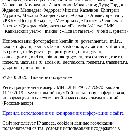
Маркелов; Камалягин; Апахончич; Макаревич; Дудь; Гордон;
Жданов; Медведев; Федоров; Михаил Касьянов; Дмитрий
Муратов; Михаил Ходорковский; «Сова»; «Альянс врачей»;
«РКК» «Центр Левады»; «Мемориал»; «Голос»; «Человек и
Закон»; «Дождь»; «Медиазона»; «Deutsche Welle»; СМК
«Кавказский узел»; «Insider»; «Новая газета»; «Фонд Карнеги»
Использованы фотографии: kremlin.ru, government.ru, mil.ru,
rosguard.gov.ru, мвд.рф, fsb.ru, sledcom.ru, svr.gov.ru, scrf.gov.ru,
fso.gov.ru, mchs.gov.ru, genproc.gov.ru, duma.gov.ru,
council.gov.ru, mid.ru, minpromtorg.gov.ru, roscosmos.ru, roe.ru,
rostec.ru, uacrussia.ru, aoosk.ru, uecrus.com, rosneft.ru, transneft.ru,
gazprom.ru, rosatom.ru
© 2010-2026 «Военное обозрение»
Регистрационный номер СМИ ЭЛ № ФС77-76970, выдано
11.10.2019 г. Федеральной службой по надзору в сфере связи,
информационных технологий и массовых коммуникаций
(Роскомнадзор)
Правила использования и копирования информации с сайта
Сайт использует IP адреса, cookie и данные геолокации
пользователей сайта, условия использования содержатся в