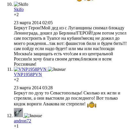
Skifo
+2
23 марта 2014 02:05
Беркут Герои!Мой дед из с Луганщины снимал блокаду
Ленинграда, дошел до Берлина!ГЕРОЙ!дом потом успел
сам построить в Туапсе на кубани!месяц не дожил до
моего рождения...так вот: фашистов били и будем бить!!!
сам пойду если надо будет! или мы или нас!позади
Москва!а защищать есть что!сам я из центральной
России!и хочу блага своим детям,близким и всем
Россиянам!
VNP1958PVN
+2
23 марта 2014 03:28
Беркут по духу то Севастопольцы! Сколько их жгли и
стреляли, а они выстояли до последнего! Вот только
кидок ворюги Авакова не стерпели!
andron72
+1