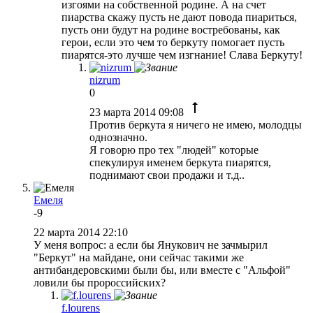
изгоями на собственной родине. А на счет
пиарства скажу пусть не дают повода пиариться,
пусть они будут на родине востребованы, как
герои, если это чем то беркуту помогает пусть
пиарятся-это лучше чем изгнание! Слава Беркуту!
nizrum
0
23 марта 2014 09:08
Против беркута я ничего не имею, молодцы
однозначно.
Я говорю про тех "людей" которые
спекулируя именем беркута пиарятся,
поднимают свои продажи и т.д..
Емеля
-9
22 марта 2014 22:10
У меня вопрос: а если бы Янукович не зачмырил
"Беркут" на майдане, они сейчас такими же
антибандеровскими были бы, или вместе с "Альфой"
ловили бы пророссийских?
f.lourens