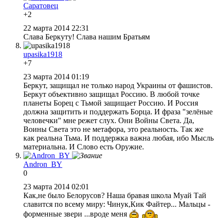
Саратовец
+2
22 марта 2014 22:31
Слава Беркуту! Слава нашим Братьям
upasika1918
+7
23 марта 2014 01:19
Беркут, защищал не только народ Украины от фашистов.
Беркут объективно защищал Россию. В любой точке
планеты Борец с Тьмой защищает Россию. И Россия
должна защитить и поддержать Борца. И фраза "зелёные
человечки" мне режет слух. Они Войны Света. Да,
Воины Света это не метафора, это реальность. Так же
как реальна Тьма. И поддержка важна любая, ибо Мысль
материальна. И Слово есть Оружие.
Andron_BY
0
23 марта 2014 02:01
Как,не было Белорусов? Наша бравая школа Муай Тай
славится по всему миру: Чинук,Кик Файтер... Мальцы -
форменные звери ...вроде меня