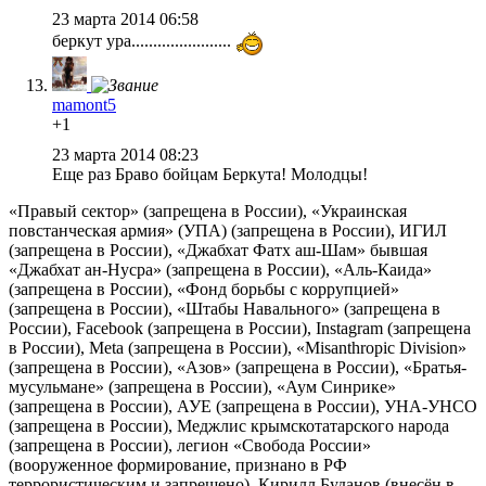
23 марта 2014 06:58
беркут ура.......................
mamont5
+1
23 марта 2014 08:23
Еще раз Браво бойцам Беркута! Молодцы!
«Правый сектор» (запрещена в России), «Украинская
повстанческая армия» (УПА) (запрещена в России), ИГИЛ
(запрещена в России), «Джабхат Фатх аш-Шам» бывшая
«Джабхат ан-Нусра» (запрещена в России), «Аль-Каида»
(запрещена в России), «Фонд борьбы с коррупцией»
(запрещена в России), «Штабы Навального» (запрещена в
России), Facebook (запрещена в России), Instagram (запрещена
в России), Meta (запрещена в России), «Misanthropic Division»
(запрещена в России), «Азов» (запрещена в России), «Братья-
мусульмане» (запрещена в России), «Аум Синрике»
(запрещена в России), АУЕ (запрещена в России), УНА-УНСО
(запрещена в России), Меджлис крымскотатарского народа
(запрещена в России), легион «Свобода России»
(вооруженное формирование, признано в РФ
террористическим и запрещено), Кирилл Буданов (внесён в