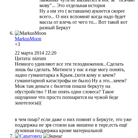
мову"... Это отдельная история
Ну а им это ( вставшим) аукнется скорее
всего... О них вспомнят когда надо будет
массы от влечь от чего то... Вот такой вот
разный Беркут
MarkusMoon
+3
22 марта 2014 22:20
Цитата: nizrum
Немного удивляют все эти телодвижения...Сделать
лишь бы сделать. Митинги у нас я еще могу понять,
ладно гуманитарка в Крым..(хотя кому и зачем?
гуманитарной катастрофы не было) Ну а это...зачем?
Мож там деньги с билетов пошли беркуту на
обустройство ? Или опять одни словеса? Такое
ощущение что просто попиарится на чужой беде
захотелось(((
в чем пиар? если даже о них помнят о Беркуте, это уже
поддержка не зря стояли как мишени в тире,есть ещё
духовная поддержка кроме материальной