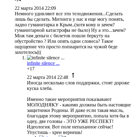
22 марта 2014 22:09
Немного удивляют все эти телодвижения...Сделать
лишь бы сделать. Митинги у нас я еще могу понять,
ладно гуманитарка в Крым..(хотя кому и зачем?
гуманитарной катастрофы не было) Ну а это...зачем?
Мож там деньги с билетов пошли беркуту на
обустройство ? Или опять одни словеса? Такое
ощущение что просто попиарится на чужой беде
захотелось(((
infinite silence ...
+17
22 марта 2014 22:48
Иногда несколько слов поддержки, стоят дороже
куска хлеба.
Именно такие мероприятия показывают
МОЛОДНЯКУ - какими должны быть настоящие
защитники Родины. И даже если такая мысль,
благодаря этому мероприятию, попала хотя бы в
одну, две головы - ЭТО УЖЕ РЕСПЕКТ!
Идеология. Вот поле непаханное сейчас!
Упустишь - хрен вернешь!