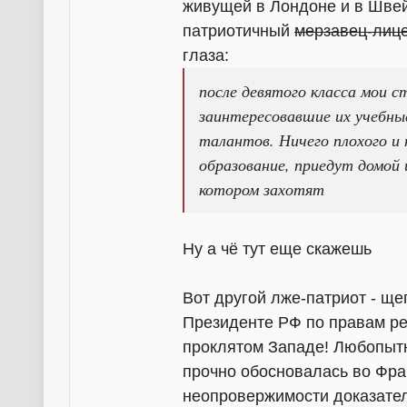
живущей в Лондоне и в Швей
патриотичный
мерзавец-лиц
глаза:
после девятого класса мои 
заинтересовавшие их учебные
талантов. Ничего плохого и
образование, приедут домой 
котором захотят
Ну а чё тут еще скажешь
Вот другой лже-патриот - щ
Президенте РФ по правам реб
проклятом Западе! Любопытн
прочно обосновалась во Фра
неопровержимости доказател