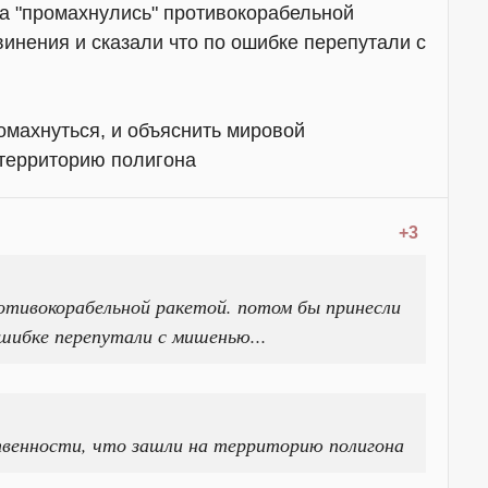
 да "промахнулись" противокорабельной
винения и сказали что по ошибке перепутали с
омахнуться, и объяснить мировой
 территорию полигона
+3
ротивокорабельной ракетой. потом бы принесли
ошибке перепутали с мишенью...
твенности, что зашли на территорию полигона