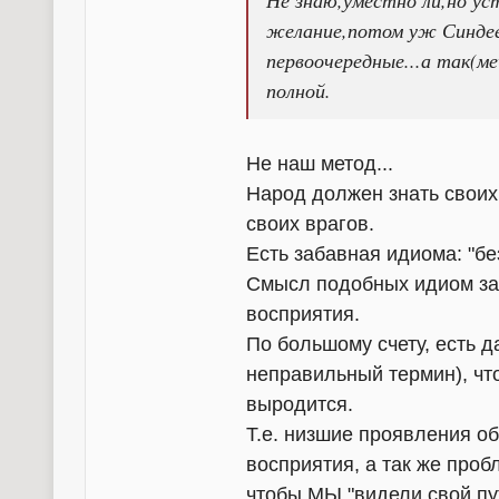
Не знаю,уместно ли,но ус
желание,потом уж Синдеев
первоочередные...а так(м
полной.
Не наш метод...
Народ должен знать своих
своих врагов.
Есть забавная идиома: "без
Смысл подобных идиом за
восприятия.
По большому счету, есть д
неправильный термин), чт
выродится.
Т.е. низшие проявления о
восприятия, а так же проб
чтобы МЫ "видели свой пут