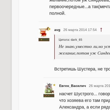
желание,потом уж Синдеева,В
первоочередные...а так(мечт
полной.
avg
26 марта 2014 17:54
Цитата: dark_65
Не знаю,уместно ли,но ус
желание,потом уж Синдее
Встретишь Шустера, не тр
Евген_Василич
26 марта 201
насчет Шустрого... гово
что хозяева его там прид
Александра, а если рядо