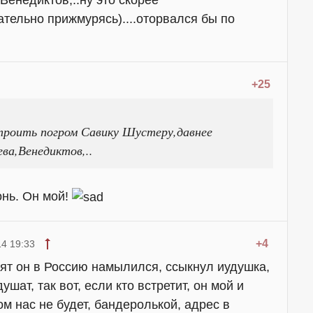
енедиктов,..ну это скорее
ательно прижмурясь)....оторвался бы по
+25
троить погром Савику Шустеру,давнее
ва,Венедиктов,..
онь. Он мой!
+4
4 19:33
рят он в Россию намылился, ссыкнул иудушка,
ушат, так вот, если кто встретит, он мой и
м нас не будет, бандеролькой, адрес в