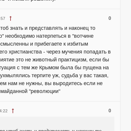
0
:57
чтоб знать и представлять и наконец то
о" необходимо натерпеться в "вотчине
ссмысленны и прибегаете к избитым
го христианства - через мучения попадать в
риятие это не животный практицизм, если бы
итуация с тем же Крымом была бы пущена на
ухмылялись терпите уж, судьба у вас такая,
лем нам не нужны, вы выродитесь если не
 майданной "революции"
0
4:22
оря чтоб знать и представлять и наконец то