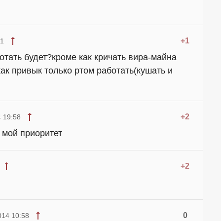
+1
51
ботать будет?кроме как кричать вира-майна
как привык только ртом работать(кушать и
+2
 19:58
- мой приоритет
+2
0
014 10:58