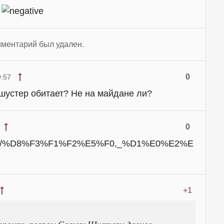
!
ментарий был удален.
0
9:57
а-шустер обитает? Не на майдане ли?
0
org/wiki/%D8%F3%F1%F2%E5%F0,_%D1%E0%E2%E
+1