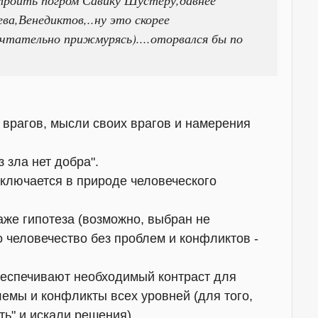
троить погром Савику Шустеру,давнее
а,Венедиктов,..ну это скорее
ечтательно прижмурясь)....оторвался бы по
 врагов, мысли своих врагов и намерения
 зла нет добра".
ключается в природе человеческого
аже гипотеза (возможно, выбран не
о человечество без проблем и конфликтов -
беспечивают необходимый контраст для
лемы и конфликты всех уровней (для того,
ь" и искали решения).