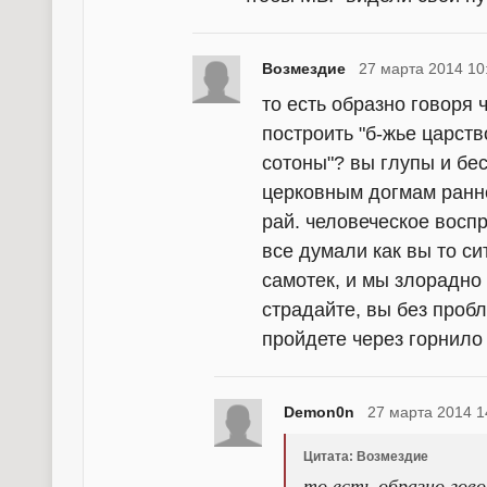
Возмездие
27 марта 2014 10
то есть образно говоря 
построить "б-жье царств
сотоны"? вы глупы и бе
церковным догмам ранне
рай. человеческое восп
все думали как вы то с
самотек, и мы злорадно 
страдайте, вы без проб
пройдете через горнило
Demon0n
27 марта 2014 1
Цитата: Возмездие
то есть образно гов