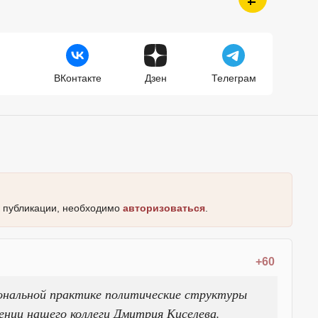
ВКонтакте
Дзен
Телеграм
к публикации, необходимо
авторизоваться
.
+60
ональной практике политические структуры
ении нашего коллеги Дмитрия Киселева.