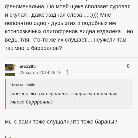
феноменальна. По моей щеке сползает суровая
и скупая , даже жадная слеза ....:)))) Мне
непонятно одно - дурь этих и подобных им
косноязычных олигофренов видна издалека....но
ведь, тля, кто-то же их слушает.....неужели там
так много баррранов?
0
ele1285
29 марта 2014 16:16
Цитата: smile
кто-то же их слушает.....неужели там так
много баррранов?
мы с вами тоже слушали,что тоже бараны?