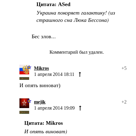
Цитата: ASed
Украина покоряет галактику! (из
страшного сна Люка Бессона)
Бес злов...
Комментарий был удален.
Mikros
+5
1 апреля 2014 18:11
И опять виноват)
mejik
+2
1 апреля 2014 19:09
Цитата: Mikros
И опять виноват)