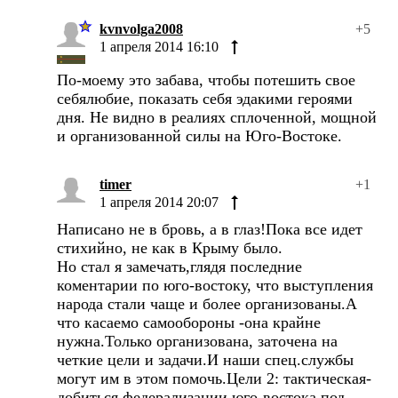
kvnvolga2008
+5
1 апреля 2014 16:10
По-моему это забава, чтобы потешить свое
себялюбие, показать себя эдакими героями
дня. Не видно в реалиях сплоченной, мощной
и организованной силы на Юго-Востоке.
timer
+1
1 апреля 2014 20:07
Написано не в бровь, а в глаз!Пока все идет
стихийно, не как в Крыму было.
Но стал я замечать,глядя последние
коментарии по юго-востоку, что выступления
народа стали чаще и более организованы.А
что касаемо самообороны -она крайне
нужна.Только организована, заточена на
четкие цели и задачи.И наши спец.службы
могут им в этом помочь.Цели 2: тактическая-
добиться федерализации юго-востока под