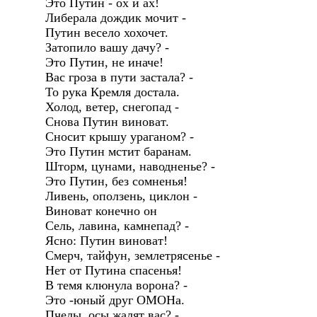
Это Путин - ох и ах!
Либерала дождик мочит -
Путин весело хохочет.
Затопило вашу дачу? -
Это Путин, не иначе!
Вас гроза в пути застала? -
То рука Кремля достала.
Холод, ветер, снегопад -
Снова Путин виноват.
Сносит крышу ураганом? -
Это Путин мстит баранам.
Шторм, цунами, наводненье? -
Это Путин, без сомненья!
Ливень, оползень, циклон -
Виноват конечно он
Сель, лавина, камнепад? -
Ясно: Путин виноват!
Смерч, тайфун, землетрясенье -
Нет от Путина спасенья!
В темя клюнула ворона? -
Это -юный друг ОМОНа.
Пчелы, осы жалят вас? -