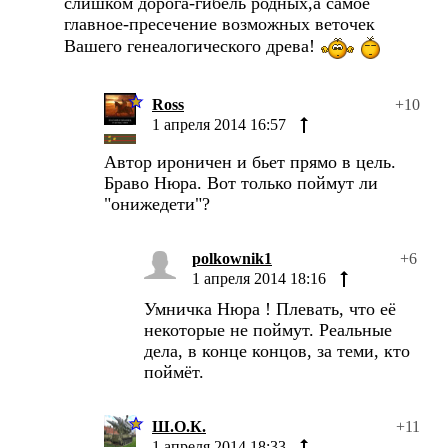
слишком дорога-гибель родных,а самое
главное-пресечение возможных веточек
Вашего генеалогического древа!
Ross
+10
1 апреля 2014 16:57
Автор ироничен и бьет прямо в цель.
Браво Нюра. Вот только поймут ли
"онижедети"?
polkownik1
+6
1 апреля 2014 18:16
Умничка Нюра ! Плевать, что её
некоторые не поймут. Реальные
дела, в конце концов, за теми, кто
поймёт.
Ш.О.К.
+11
1 апреля 2014 18:33