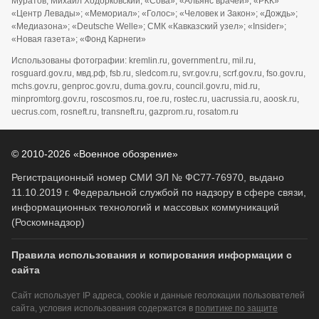
Муратов; Михаил Ходорковский; «Сова»; «Альянс врачей»; «РКК»
«Центр Левады»; «Мемориал»; «Голос»; «Человек и Закон»; «Дождь»;
«Медиазона»; «Deutsche Welle»; СМК «Кавказский узел»; «Insider»;
«Новая газета»; «Фонд Карнеги»
Использованы фотографии: kremlin.ru, government.ru, mil.ru,
rosguard.gov.ru, мвд.рф, fsb.ru, sledcom.ru, svr.gov.ru, scrf.gov.ru, fso.gov.ru,
mchs.gov.ru, genproc.gov.ru, duma.gov.ru, council.gov.ru, mid.ru,
minpromtorg.gov.ru, roscosmos.ru, roe.ru, rostec.ru, uacrussia.ru, aoosk.ru,
uecrus.com, rosneft.ru, transneft.ru, gazprom.ru, rosatom.ru
© 2010-2026 «Военное обозрение»
Регистрационный номер СМИ ЭЛ № ФС77-76970, выдано
11.10.2019 г. Федеральной службой по надзору в сфере связи,
информационных технологий и массовых коммуникаций
(Роскомнадзор)
Правила использования и копирования информации с
сайта
Сайт использует IP адреса, cookie и данные геолокации пользователей
сайта, условия использования содержатся в
политике по защите