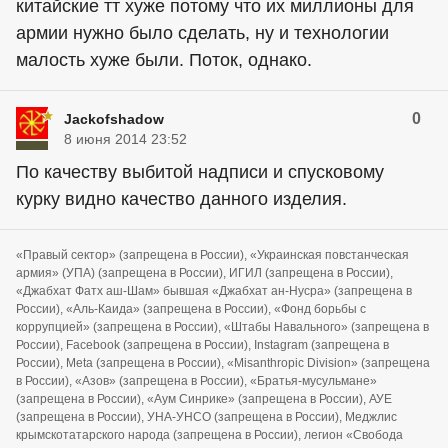
китайские тт хуже потому что их миллионы для
армии нужно было сделать, ну и технологии
малость хуже были. Поток, однако.
0
Jackofshadow
8 июня 2014 23:52
По качеству выбитой надписи и спусковому
курку видно качество данного изделия.
«Правый сектор» (запрещена в России), «Украинская повстанческая
армия» (УПА) (запрещена в России), ИГИЛ (запрещена в России),
«Джабхат Фатх аш-Шам» бывшая «Джабхат ан-Нусра» (запрещена в
России), «Аль-Каида» (запрещена в России), «Фонд борьбы с
коррупцией» (запрещена в России), «Штабы Навального» (запрещена в
России), Facebook (запрещена в России), Instagram (запрещена в
России), Meta (запрещена в России), «Misanthropic Division» (запрещена
в России), «Азов» (запрещена в России), «Братья-мусульмане»
(запрещена в России), «Аум Синрике» (запрещена в России), АУЕ
(запрещена в России), УНА-УНСО (запрещена в России), Меджлис
крымскотатарского народа (запрещена в России), легион «Свобода