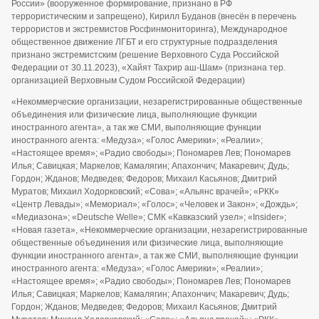
России» (вооруженное формирование, признано в РФ
террористическим и запрещено), Кирилл Буданов (внесён в перечень
террористов и экстремистов Росфинмониторинга), Международное
общественное движение ЛГБТ и его структурные подразделения
признано экстремистским (решение Верховного Суда Российской
Федерации от 30.11.2023), «Хайят Тахрир аш-Шам» (признана тер.
организацией Верховным Судом Российской Федерации)
«Некоммерческие организации, незарегистрированные общественные
объединения или физические лица, выполняющие функции
иностранного агента», а так же СМИ, выполняющие функции
иностранного агента: «Медуза»; «Голос Америки»; «Реалии»;
«Настоящее время»; «Радио свободы»; Пономарев Лев; Пономарев
Илья; Савицкая; Маркелов; Камалягин; Апахончич; Макаревич; Дудь;
Гордон; Жданов; Медведев; Федоров; Михаил Касьянов; Дмитрий
Муратов; Михаил Ходорковский; «Сова»; «Альянс врачей»; «РКК»
«Центр Левады»; «Мемориал»; «Голос»; «Человек и Закон»; «Дождь»;
«Медиазона»; «Deutsche Welle»; СМК «Кавказский узел»; «Insider»;
«Новая газета», «Некоммерческие организации, незарегистрированные
общественные объединения или физические лица, выполняющие
функции иностранного агента», а так же СМИ, выполняющие функции
иностранного агента: «Медуза»; «Голос Америки»; «Реалии»;
«Настоящее время»; «Радио свободы»; Пономарев Лев; Пономарев
Илья; Савицкая; Маркелов; Камалягин; Апахончич; Макаревич; Дудь;
Гордон; Жданов; Медведев; Федоров; Михаил Касьянов; Дмитрий