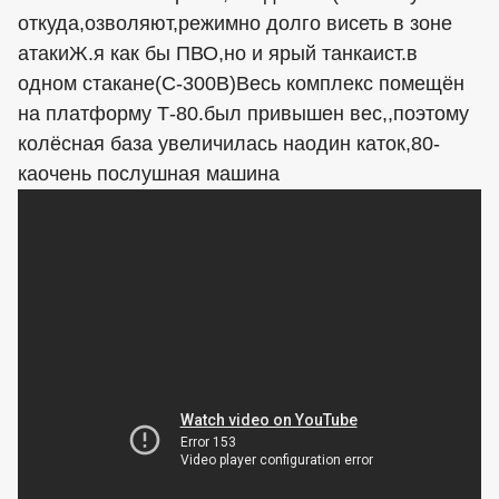
откуда,озволяют,режимно долго висеть в зоне
атакиЖ.я как бы ПВО,но и ярый танкаист.в
одном стакане(С-300В)Весь комплекс помещён
на платформу Т-80.был привышен вес,,поэтому
колёсная база увеличилась наодин каток,80-
каочень послушная машина