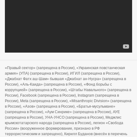
«Правый сектор» (запрещена в России), «Украинская повстанческая
армия» (УПА) (запрещена в России), ИГИЛ (запрещена в России),
«Джабхат Фатх аш-Шам» бывшая «Джабхат ан-Нусра» (запрещена в
России), «Аль-Каида» (запрещена в России), «Фонд борьбы с
коррупцией» (запрещена в России), «Штабы Навального» (запрещена в
России), Facebook (запрещена в России), Instagram (запрещена в
России), Meta (запрещена в России), «Misanthropic Division» (запрещена
в России), «Азов» (запрещена в России), «Братья-мусульмане»
(запрещена в России), «Аум Синрике» (запрещена в России), АУЕ
(запрещена в России), УНА-УНСО (запрещена в России), Меджлис
крымскотатарского народа (запрещена в России), легион «Свобода
России» (вооруженное формирование, признано в РФ
террористическим и запрещено), Кирилл Буданов (внесён в перечень