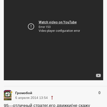
0
Громобой
6 апреля 2014 13:54
95---отличный стратег,его движки(не скажу