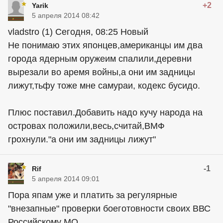
+2
Yarik
5 апреля 2014 08:42
vladstro (1) Сегодня, 08:25 Новый
Не понимаю этих японцев,американцы им два
города ядерным оружеим спалили,деревни
вырезали во аремя войны,а они им задницы
лижут,тьфу тоже мне самураи, кодекс бусидо.
Плюс поставил.Добавить надо кучу народа на
островах положили,весь,считай,ВМФ
грохнули."а они им задницы лижут"
-1
Rif
5 апреля 2014 09:01
Пора япам уже и платить за регулярные
"внезапные" проверки боеготовности своих ВВС
Российскому МО.