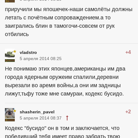
приручили мы япошечек-наши самолёты должны
летать с почётным сопроваждением.а то
заигрались блин в тамогочи-совсем от рук
отбились
+4
vladstro
5 апреля 2014 08:25
Не понимаю этих японцев,американцы им два
города ядерным оружеим спалили,деревни
вырезали во аремя войны,а они им задницы
лижут,тьфу тоже мне самураи, кодекс бусидо.
+2
shasherin_pavel
5 апреля 2014 08:37
Кодекс "бусидо" он в том и заключается, что
победивший тебя имеет право забрать твою