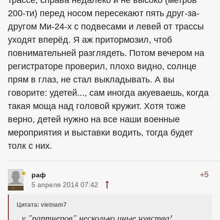
трассе, справа недалёко и не высоко (метров
200-ти) перед носом пересекают пять друг-за-
другом Ми-24-х с подвесами и левей от трассы
уходят вперёд. Я аж притормозил, чтоб
повнимательней разглядеть. Потом вечером на
регистраторе проверил, плохо видно, солнце
прям в глаз, не стал выкладывать. А вы
говорите: удетей..., сам иногда акуеваешь, когда
такая моща над головой кружит. Хотя тоже
верно, детей нужно на все наши военные
мероприятия и выставки водить, тогда будет
толк с них.
+5
раф
5 апреля 2014 07:42
Цитата: vietnam7
, у "партнеров" несколько иные чувства!