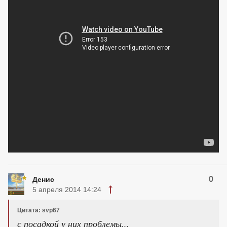
0
Денис
5 апреля 2014 14:24
Цитата: svp67
с посадкой у них проблемы...