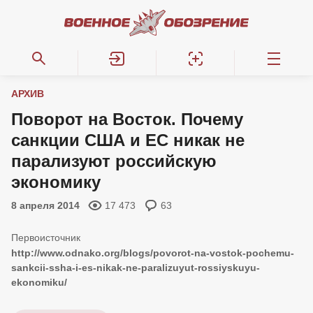
АРХИВ
Поворот на Восток. Почему
санкции США и ЕС никак не
парализуют российскую
экономику
8 апреля 2014
17 473
63
http://www.odnako.org/blogs/povorot-na-vostok-pochemu-
sankcii-ssha-i-es-nikak-ne-paralizuyut-rossiyskuyu-
ekonomiku/