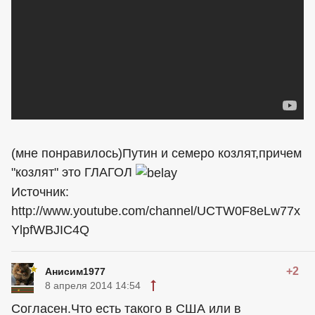
(мне понравилось)Путин и семеро козлят,причем
"козлят" это ГЛАГОЛ
Источник:
http://www.youtube.com/channel/UCTW0F8eLw77x
YlpfWBJIC4Q
+2
Анисим1977
8 апреля 2014 14:54
Согласен.Что есть такого в
США
или в