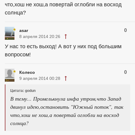
что,хош не хош,а повертай оглобли на восход
солнца?
0
asar
8 апреля 2014 20:26
У нас то есть выход! А вот у них под большим
вопросом!
0
Колесо
9 апреля 2014 00:28
Цитата: godun
В тему... Промелькнула инфа утром,что Запад
двинул идею,остановить "Южный поток", так
что,хош не хош,а повертай оглобли на восход
солнца?