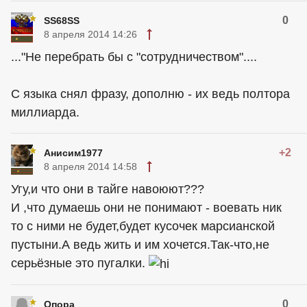
0
SS68SS
8 апреля 2014 14:26
..."Не перебрать бы с "сотрудничеством"....
С языка снял фразу, дополню - их ведь полтора
миллиарда.
+2
Анисим1977
8 апреля 2014 14:58
Угу,и что они в тайге навоюют???
И ,что думаешь они не понимают - воевать ник
то с ними не будет,будет кусочек марсианской
пустыни.А ведь жить и им хочется.Так-что,не
серьёзные это пугалки.
0
Опора