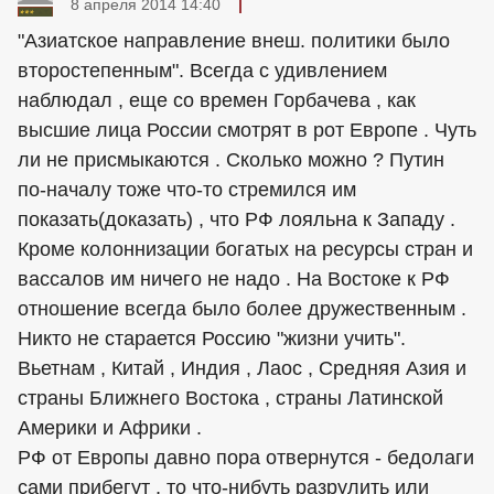
8 апреля 2014 14:40
"Азиатское направление внеш. политики было
второстепенным". Всегда с удивлением
наблюдал , еще со времен Горбачева , как
высшие лица России смотрят в рот Европе . Чуть
ли не присмыкаются . Сколько можно ? Путин
по-началу тоже что-то стремился им
показать(доказать) , что РФ лояльна к Западу .
Кроме колоннизации богатых на ресурсы стран и
вассалов им ничего не надо . На Востоке к РФ
отношение всегда было более дружественным .
Никто не старается Россию "жизни учить".
Вьетнам , Китай , Индия , Лаос , Средняя Азия и
страны Ближнего Востока , страны Латинской
Америки и Африки .
РФ от Европы давно пора отвернутся - бедолаги
сами прибегут , то что-нибуть разрулить или