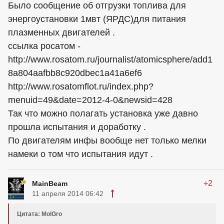
Было сообщение об отгрузки топлива для
энергоустановки 1мвт (ЯРДС)для питания
плазменных двигателей .
ссылка росатом -
http://www.rosatom.ru/journalist/atomicsphere/add1
8a804aafbb8c920dbec1a41a6ef6
http://www.rosatomflot.ru/index.php?
menuid=49&date=2012-4-0&newsid=428
Так что можно полагать установка уже давно
прошла испытания и доработку .
По двигателям инфы вообще нет только мелки
намеки о том что испытания идут .
+2
MainBeam
11 апреля 2014 06:42
Цитата: MolGro