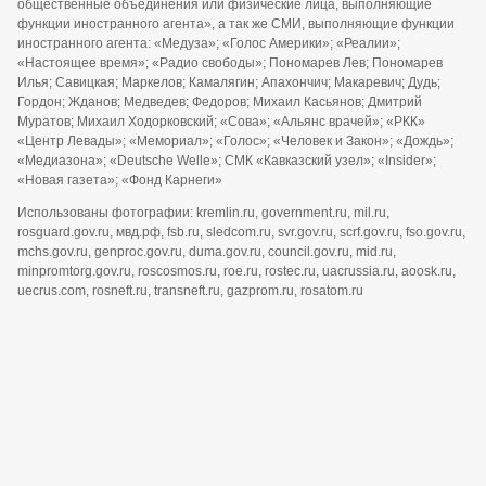
общественные объединения или физические лица, выполняющие
функции иностранного агента», а так же СМИ, выполняющие функции
иностранного агента: «Медуза»; «Голос Америки»; «Реалии»;
«Настоящее время»; «Радио свободы»; Пономарев Лев; Пономарев
Илья; Савицкая; Маркелов; Камалягин; Апахончич; Макаревич; Дудь;
Гордон; Жданов; Медведев; Федоров; Михаил Касьянов; Дмитрий
Муратов; Михаил Ходорковский; «Сова»; «Альянс врачей»; «РКК»
«Центр Левады»; «Мемориал»; «Голос»; «Человек и Закон»; «Дождь»;
«Медиазона»; «Deutsche Welle»; СМК «Кавказский узел»; «Insider»;
«Новая газета»; «Фонд Карнеги»
Использованы фотографии: kremlin.ru, government.ru, mil.ru,
rosguard.gov.ru, мвд.рф, fsb.ru, sledcom.ru, svr.gov.ru, scrf.gov.ru, fso.gov.ru,
mchs.gov.ru, genproc.gov.ru, duma.gov.ru, council.gov.ru, mid.ru,
minpromtorg.gov.ru, roscosmos.ru, roe.ru, rostec.ru, uacrussia.ru, aoosk.ru,
uecrus.com, rosneft.ru, transneft.ru, gazprom.ru, rosatom.ru