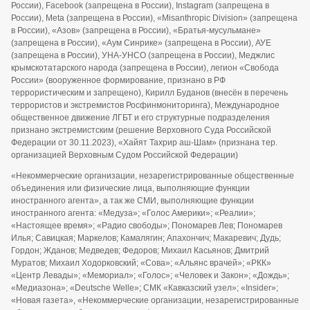
России), Facebook (запрещена в России), Instagram (запрещена в
России), Meta (запрещена в России), «Misanthropic Division» (запрещена
в России), «Азов» (запрещена в России), «Братья-мусульмане»
(запрещена в России), «Аум Синрике» (запрещена в России), АУЕ
(запрещена в России), УНА-УНСО (запрещена в России), Меджлис
крымскотатарского народа (запрещена в России), легион «Свобода
России» (вооруженное формирование, признано в РФ
террористическим и запрещено), Кирилл Буданов (внесён в перечень
террористов и экстремистов Росфинмониторинга), Международное
общественное движение ЛГБТ и его структурные подразделения
признано экстремистским (решение Верховного Суда Российской
Федерации от 30.11.2023), «Хайят Тахрир аш-Шам» (признана тер.
организацией Верховным Судом Российской Федерации)
«Некоммерческие организации, незарегистрированные общественные
объединения или физические лица, выполняющие функции
иностранного агента», а так же СМИ, выполняющие функции
иностранного агента: «Медуза»; «Голос Америки»; «Реалии»;
«Настоящее время»; «Радио свободы»; Пономарев Лев; Пономарев
Илья; Савицкая; Маркелов; Камалягин; Апахончич; Макаревич; Дудь;
Гордон; Жданов; Медведев; Федоров; Михаил Касьянов; Дмитрий
Муратов; Михаил Ходорковский; «Сова»; «Альянс врачей»; «РКК»
«Центр Левады»; «Мемориал»; «Голос»; «Человек и Закон»; «Дождь»;
«Медиазона»; «Deutsche Welle»; СМК «Кавказский узел»; «Insider»;
«Новая газета», «Некоммерческие организации, незарегистрированные