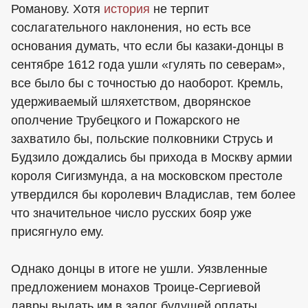
Романову. Хотя
история
не терпит
сослагательного наклонения, но есть все
основания думать, что если бы казаки-донцы в
сентябре 1612 года ушли «гулять по северам»,
все было бы с точностью до наоборот. Кремль,
удерживаемый шляхетством, дворянское
ополчение Трубецкого и Пожарского не
захватило бы, польские полковники Струсь и
Будзило дождались бы прихода в Москву армии
короля Сигизмунда, а на московском престоле
утвердился бы королевич Владислав, тем более
что значительное число русских бояр уже
присягнуло ему.
Однако донцы в итоге не ушли. Уязвленные
предложением монахов Троице-Сергиевой
лавры выдать им в залог будущей оплаты