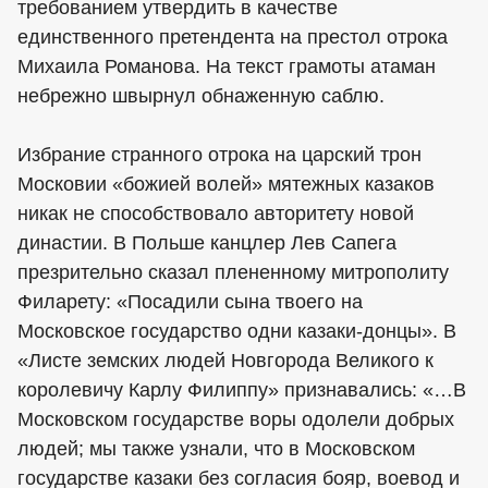
требованием утвердить в качестве
единственного претендента на престол отрока
Михаила Романова. На текст грамоты атаман
небрежно швырнул обнаженную саблю.
Избрание странного отрока на царский трон
Московии «божией волей» мятежных казаков
никак не способствовало авторитету новой
династии. В Польше канцлер Лев Сапега
презрительно сказал плененному митрополиту
Филарету: «Посадили сына твоего на
Московское государство одни казаки-донцы». В
«Листе земских людей Новгорода Великого к
королевичу Карлу Филиппу» признавались: «…В
Московском государстве воры одолели добрых
людей; мы также узнали, что в Московском
государстве казаки без согласия бояр, воевод и