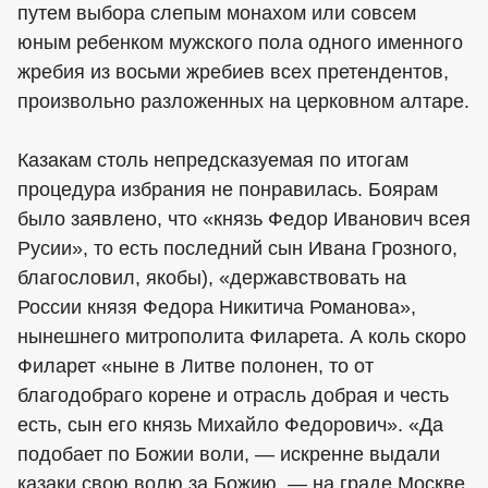
путем выбора слепым монахом или совсем
юным ребенком мужского пола одного именного
жребия из восьми жребиев всех претендентов,
произвольно разложенных на церковном алтаре.
Казакам столь непредсказуемая по итогам
процедура избрания не понравилась. Боярам
было заявлено, что «князь Федор Иванович всея
Русии», то есть последний сын Ивана Грозного,
благословил, якобы), «державствовать на
России князя Федора Никитича Романова»,
нынешнего митрополита Филарета. А коль скоро
Филарет «ныне в Литве полонен, то от
благодобраго корене и отрасль добрая и честь
есть, сын его князь Михайло Федорович». «Да
подобает по Божии воли, — искренне выдали
казаки свою волю за Божию, — на граде Москве