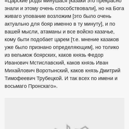
«Царские роды минушася [казаки это прекрасно
знали и этому очень способствовали], но на Бога
живаго упование возложим [это было очень
актуально для бояр именно в ту минуту], и по
вашей мысли, атаманы и все войско казачье,
кому быти подобает царем [т.е. мнение казаков
уже было признано определяющим], но толико
из вельмож боярских, каков князь Федор
Иванович Мстиславский, каков князь Иван
Михайлович Воротынский, каков князь Дмитрий
Тимофеевич Трубецкой. И так всех по имени и
восьмаго Пронскаго».