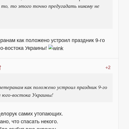
 то, то этого точно предугадать никому не
еранам как положено устроил праздник 9-го
го-востока Украины!
+2
ветеранам как положено устроил праздник 9-го
и юго-востока Украины!
делорук самих утопающих.
ано, что спасать некого.