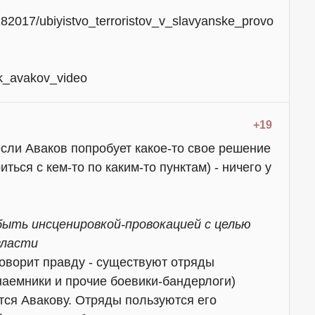
282017/ubiyistvo_terroristov_v_slavyanske_provo
k_avakov_video
+19
если Аваков попробует какое-то свое решение
ться с кем-то по каким-то пунктам) - ничего у
быть инсценировкой-провокацией с целью
власти
 говорит правду - существуют отряды
наемники и прочие боевики-бандерлоги)
тся Авакову. Отряды пользуются его