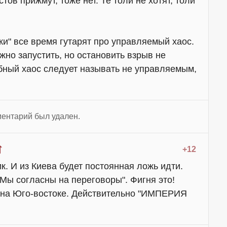
ов прижмут, тоже нет. Те толи не хотят, толи
ки" все время гутарят про управляемый хаос.
но запустить, но остановить взрыв не
бный хаос следует называть не управляемым,
ентарий был удален.
+12
ик. И из Киева будет постоянная ложь идти.
Мы согласны на переговоры". Фигня это!
к на Юго-востоке. Действительно "ИМПЕРИЯ