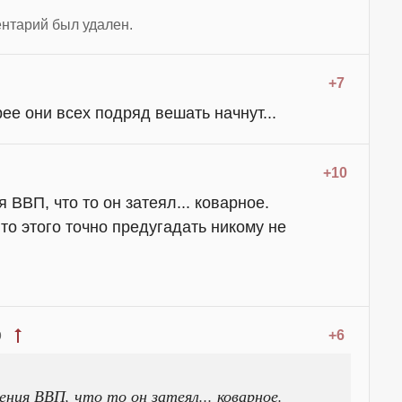
нтарий был удален.
+7
рее они всех подряд вешать начнут...
+10
 ВВП, что то он затеял... коварное.
 то этого точно предугадать никому не
+6
9
ния ВВП, что то он затеял... коварное.