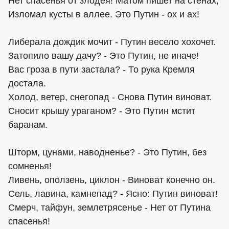
Нет спасенья от злодея! Матом пишет на стенах,
Изломал кусты в аллее. Это Путин - ох и ах!
Либерала дождик мочит - Путин весело хохочет.
Затопило вашу дачу? - Это Путин, не иначе!
Вас гроза в пути застала? - То рука Кремля
достала.
Холод, ветер, снегопад - Снова Путин виноват.
Сносит крышу ураганом? - Это Путин мстит
баранам.
Шторм, цунами, наводненье? - Это Путин, без
сомненья!
Ливень, оползень, циклон - Виноват конечно он.
Сель, лавина, камнепад? - Ясно: Путин виноват!
Смерч, тайфун, землетрясенье - Нет от Путина
спасенья!