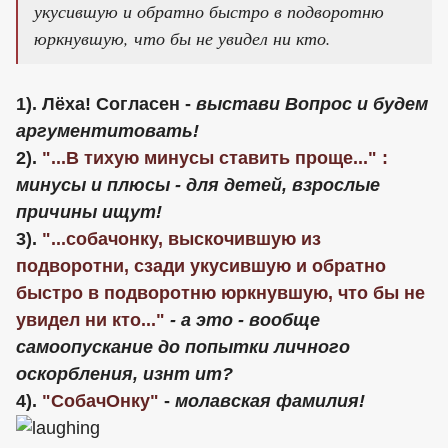
укусившую и обратно быстро в подворотню
юркнувшую, что бы не увидел ни кто.
1). Лёха! Согласен -
выстави Вопрос и будем
аргументитовать!
2).
"...В тихую минусы ставить проще..." :
минусы и плюсы - для детей, взрослые
причины ищут!
3).
"...собачонку, выскочившую из
подворотни, сзади укусившую и обратно
быстро в подворотню юркнувшую, что бы не
увидел ни кто..."
- а это - вообще
самоопускание до попытки личного
оскорбления, изнт ит?
4).
"СобачОнку"
-
молавская фамилия!