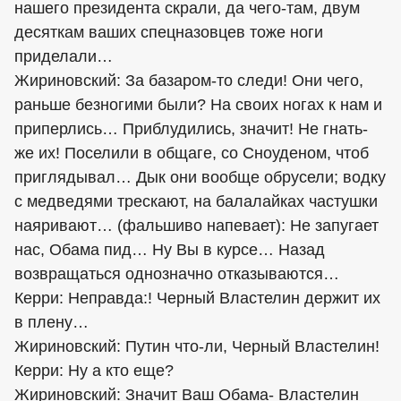
нашего президента скрали, да чего-там, двум
десяткам ваших спецназовцев тоже ноги
приделали…
Жириновский: За базаром-то следи! Они чего,
раньше безногими были? На своих ногах к нам и
приперлись… Приблудились, значит! Не гнать-
же их! Поселили в общаге, со Сноуденом, чтоб
приглядывал… Дык они вообще обрусели; водку
с медведями трескают, на балалайках частушки
наяривают… (фальшиво напевает): Не запугает
нас, Обама пид… Ну Вы в курсе… Назад
возвращаться однозначно отказываются…
Керри: Неправда:! Черный Властелин держит их
в плену…
Жириновский: Путин что-ли, Черный Властелин!
Керри: Ну а кто еще?
Жириновский: Значит Ваш Обама- Властелин