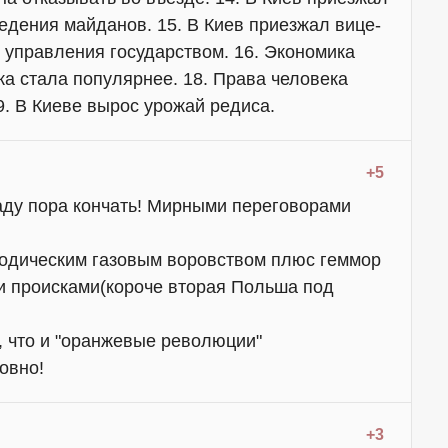
едения майданов. 15. В Киев приезжал вице-
 управления государством. 16. Экономика
ка стала популярнее. 18. Права человека
9. В Киеве вырос урожай редиса.
+5
ду пора кончать! Мирными переговорами
риодическим газовым воровством плюс геммор
и происками(короче вторая Польша под
, что и "оранжевые революции"
овно!
+3