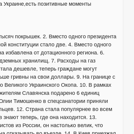
на Украине,есть позитивные моменты
тысяч покрышек. 2. Вместо одного президента
ной конституции стало две. 4. Вместо одного
на избавлена от дотационного региона. 6.
дземных хранилищ. 7. Расходы на газ
стала дешевле, теперь граждане могут
ьше гривны на свои доллары. 9. На границе с
о Великого Украинского Окопа. 10. В рамках
 жителям Славянска подарено 6 единиц
 Юлии Тимошенко в спецсанатории приняли
ьцев. 12. Страна стала популярнее во всем
знают теперь, где она находится. 13.
стов из России, он настолько велик, что
а отказывать во въезде. 14. В Киев приезжал