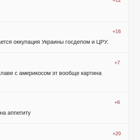
+12
+16
ется оккупация Украины госдепом и ЦРУ.
+7
главе с америкосом эт вообще картина
+6
ана аппетиту
+20