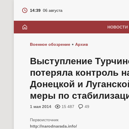
14:39
06 августа
НОВОСТИ
Военное обозрение
Архив
Выступление Турчино
потеряла контроль н
Донецкой и Луганско
меры по стабилизац
1 мая 2014
15 487
49
http://narodnarada.info/