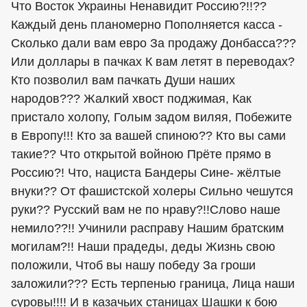
Что Восток Украины Ненавидит Россию?!!??
Каждый день планомерно Пополняется касса -
Сколько дали вам евро За продажу Донбасса???
Или доллары в пачках К вам летят в переводах?
Кто позволил вам пачкать Души наших
народов??? Жалкий хвост поджимая, Как
пристало холопу, Голым задом виляя, Побежите
в Европу!!! Кто за вашей спиною?? Кто вы сами
такие?? Что открытой войною Прёте прямо в
Россию?! Что, нациста Бандеры Сине- жёлтые
внуки?? От фашистской холеры Сильно чешутся
руки?? Русский вам не по нраву?!!Слово наше
немило??!! Учинили расправу Нашим братским
могилам?!! Наши прадеды, деды Жизнь свою
положили, Чтоб вы нашу победу За гроши
заложили??? Есть терпенью граница, Лица наши
суровы!!!! И в казачьих станицах Шашки к бою