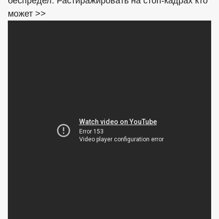
беспредел. Растиражировать на стоп-кадрах кто
может >>