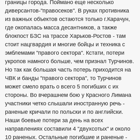
границы города. Поймано еще несколько
диверсантов-"правосеков". В руках противника
из важных объектов остаются только г.Карачун,
где окопалась масса десантников, а также
блокпост БЗС на трассе Харьков-Ростов - там
стоит нацгвардия и многие бойцы и техника с
эмблемами "правого сектора". Кстати, потери
укропов намного больше, чем признал Турчинов.
Но так как большая часть потерь приходится на
ЧВК и банды "правого сектора", то Турчинов
может смело врать о всего 5 погибших с их
стороны. Во вчерашнем бою у Красного Лимана
участники четко слышали иностранную речь -
раненые кричали по польски и по английски.
Наши боевые потери за день на всех
направлениях составили 4 "двухсотых" и около
10 раненых. Остальные погибшие и раненые -