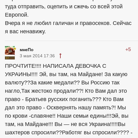
туда отправить, оцепить и сжечь со всей этой
Европой.
Вчера я не любил галичан и правосеков. Сейчас
я вас ненавижу.
+5
мнеПо
3 мая 2014 17:36
ПРОЧТИТЕ!!!! НАПИСАЛА ДЕВОЧКА С
УКРАИНЫ!!!! Эй, вы там, на Майдане! За какую
валюту??За какие медали?? Вы Россию так
нагло,Так жестоко продали??! Кто Вам дал это
право - Братьев русских поганить??? Кто Вам
дал это право - Осквернять нашу память?! Мы
по крови -славяне!! Наши семьи едины!!!Эй, вы
там, на Майдане!!! Вы — не вся Украина!!!!!Вы
шахтеров спросили??Работяг вы спросили???? -