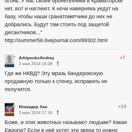
огонь. У нас своей бронетехники в Краматорске
нет, вот и наглеют. К ночи наверняка уедут на
базу, чтобы наши гранатометчики до них не
добрались. Будут там стоять под защитой
десантников..."
http://summer56.livejournal.com/89302.html
+7
ArhipenkoAndrey
3 мая 2014 15:08
Где же НКВД? Эту мразь бандеровскую
продажную только к стенку, исправить не
получится.
+14
Искандер Хан
3 мая 2014 17:18
Боже, и этих животных называют людьми? Какая
Европа? Если в неё хотят эти звери то нужно