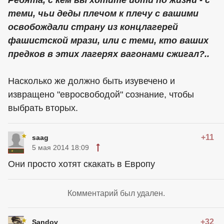
Ребята, с кем вы хотите идти по жизни - с
теми, чьи деды плечом к плечу с вашими
освобождали страну из концлагерей
фашистской мрази, или с теми, кто ваших
предков в этих лагерях вагонами сжигал?..
Насколько же должно быть изувечено и
извращено "евросвободой" сознание, чтобы
выбрать вторых.
+11
saag
5 мая 2014 18:09
Они просто хотят скакать в Европу
Комментарий был удален.
+32
Sandov