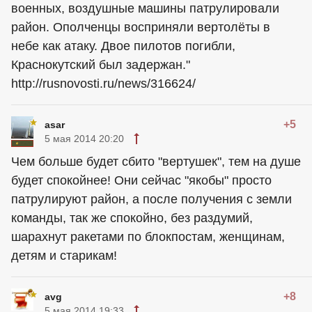
военных, воздушные машины патрулировали
район. Ополченцы восприняли вертолёты в
небе как атаку. Двое пилотов погибли,
Краснокутский был задержан."
http://rusnovosti.ru/news/316624/
+5
asar
5 мая 2014 20:20
Чем больше будет сбито "вертушек", тем на душе
будет спокойнее! Они сейчас "якобы" просто
патрулируют район, а после получения с земли
команды, так же спокойно, без раздумий,
шарахнут ракетами по блокпостам, женщинам,
детям и старикам!
+8
avg
5 мая 2014 19:33