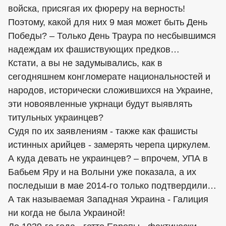
войска, присягая их фюреру на верность!
Поэтому, какой для них 9 мая может быть День
Победы? – Только День Траура по несбывшимся
надеждам их фашиствующих предков…
Кстати, а вы не задумывались, как в
сегодняшнем конгломерате национальностей и
народов, исторически сложившихся на Украине,
эти новоявленные укрнаци будут выявлять
титульных украинцев?
Судя по их заявлениям - также как фашисты
истинных арийцев - замерять черепа циркулем.
А куда девать не украинцев? – впрочем, УПА в
Бабьем Яру и на Волыни уже показала, а их
последыши в мае 2014-го только подтвердили…
А так называемая Западная Украина - Галиция
ни когда не была Украиной!