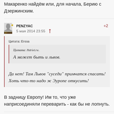
Макаренко найдём или, для начала, Берию с
Дзержинским.
+2
PENZYAC
5 мая 2014 23:55
Цитата: Егоза
Цитата: Patriot.ru.
А может быть и львов.
Да нет! Там Львов "суседи" примчатся спасать!
Хоть что-то надо ж Эуропе откусить!
В задницу Европу! Им то, что уже
наприсоединяли переварить - как бы не лопнуть.