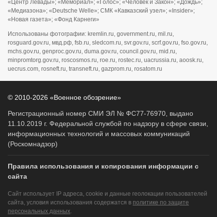
«Центр Левады»; «Мемориал»; «Голос»; «Человек и Закон»; «Дождь»;
«Медиазона»; «Deutsche Welle»; СМК «Кавказский узел»; «Insider»;
«Новая газета»; «Фонд Карнеги»
Использованы фотографии: kremlin.ru, government.ru, mil.ru,
rosguard.gov.ru, мвд.рф, fsb.ru, sledcom.ru, svr.gov.ru, scrf.gov.ru, fso.gov.ru,
mchs.gov.ru, genproc.gov.ru, duma.gov.ru, council.gov.ru, mid.ru,
minpromtorg.gov.ru, roscosmos.ru, roe.ru, rostec.ru, uacrussia.ru, aoosk.ru,
uecrus.com, rosneft.ru, transneft.ru, gazprom.ru, rosatom.ru
© 2010-2026 «Военное обозрение»
Регистрационный номер СМИ ЭЛ № ФС77-76970, выдано
11.10.2019 г. Федеральной службой по надзору в сфере связи,
информационных технологий и массовых коммуникаций
(Роскомнадзор)
Правила использования и копирования информации с
сайта
Сайт использует IP адреса, cookie и данные геолокации пользователей
сайта, условия использования содержатся в
политике по защите
персональных данных
.