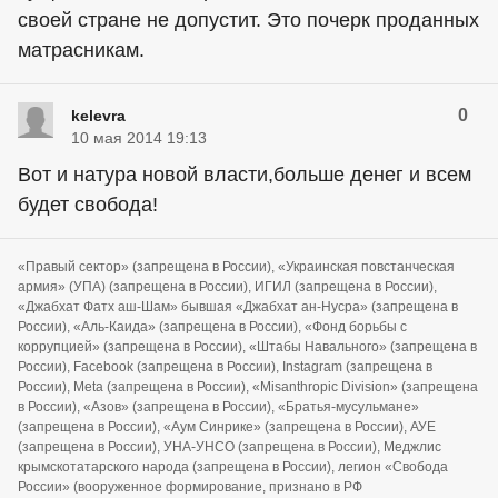
своей стране не допустит. Это почерк проданных
матрасникам.
0
kelevra
10 мая 2014 19:13
Вот и натура новой власти,больше денег и всем
будет свобода!
«Правый сектор» (запрещена в России), «Украинская повстанческая
армия» (УПА) (запрещена в России), ИГИЛ (запрещена в России),
«Джабхат Фатх аш-Шам» бывшая «Джабхат ан-Нусра» (запрещена в
России), «Аль-Каида» (запрещена в России), «Фонд борьбы с
коррупцией» (запрещена в России), «Штабы Навального» (запрещена в
России), Facebook (запрещена в России), Instagram (запрещена в
России), Meta (запрещена в России), «Misanthropic Division» (запрещена
в России), «Азов» (запрещена в России), «Братья-мусульмане»
(запрещена в России), «Аум Синрике» (запрещена в России), АУЕ
(запрещена в России), УНА-УНСО (запрещена в России), Меджлис
крымскотатарского народа (запрещена в России), легион «Свобода
России» (вооруженное формирование, признано в РФ