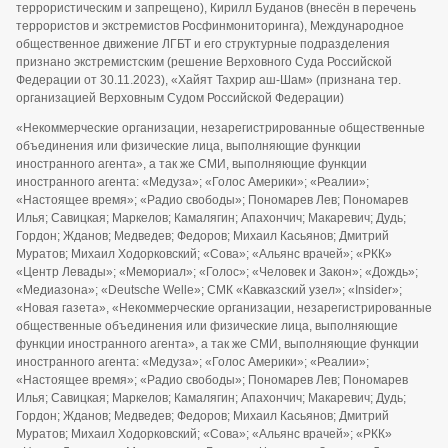
террористическим и запрещено), Кирилл Буданов (внесён в перечень
террористов и экстремистов Росфинмониторинга), Международное
общественное движение ЛГБТ и его структурные подразделения
признано экстремистским (решение Верховного Суда Российской
Федерации от 30.11.2023), «Хайят Тахрир аш-Шам» (признана тер.
организацией Верховным Судом Российской Федерации)
«Некоммерческие организации, незарегистрированные общественные
объединения или физические лица, выполняющие функции
иностранного агента», а так же СМИ, выполняющие функции
иностранного агента: «Медуза»; «Голос Америки»; «Реалии»;
«Настоящее время»; «Радио свободы»; Пономарев Лев; Пономарев
Илья; Савицкая; Маркелов; Камалягин; Апахончич; Макаревич; Дудь;
Гордон; Жданов; Медведев; Федоров; Михаил Касьянов; Дмитрий
Муратов; Михаил Ходорковский; «Сова»; «Альянс врачей»; «РКК»
«Центр Левады»; «Мемориал»; «Голос»; «Человек и Закон»; «Дождь»;
«Медиазона»; «Deutsche Welle»; СМК «Кавказский узел»; «Insider»;
«Новая газета», «Некоммерческие организации, незарегистрированные
общественные объединения или физические лица, выполняющие
функции иностранного агента», а так же СМИ, выполняющие функции
иностранного агента: «Медуза»; «Голос Америки»; «Реалии»;
«Настоящее время»; «Радио свободы»; Пономарев Лев; Пономарев
Илья; Савицкая; Маркелов; Камалягин; Апахончич; Макаревич; Дудь;
Гордон; Жданов; Медведев; Федоров; Михаил Касьянов; Дмитрий
Муратов; Михаил Ходорковский; «Сова»; «Альянс врачей»; «РКК»