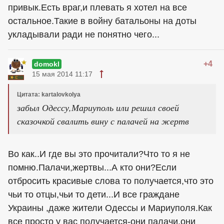
привык.Есть враг,и плевать я хотел на все
остальное.Такие в войну батальоны на доты
укладывали ради не понятно чего...
+4
domokl
15 мая 2014 11:17
Цитата: kartalovkolya
забыл Одессу,Мариуполь или решил своей
сказочкой свалить вину с палачей на жертв
Во как..И где вы это прочитали?Что то я не
помню.Палачи,жертвы...А кто они?Если
отбросить красивые слова то получается,что это
чьи то отцы,чьи то дети...И все граждане
Украины ,даже жители Одессы и Мариуполя.Как
все просто у вас получается-они палачи,они