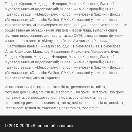
Гордон; Жданов; Медведев; Федоров; Михаил Касьянов; Дмитрий
Муратов; Михаил Ходорковский; «Сова»; «Альянс врачей»; «РКК»
«Центр Левады»; «Мемориал»; «Голос»; «Человек и Закон»; «Дождь»;
«Медиазона»; «Deutsche Welle»; СМК «Кавказский узел»; «Insider»;
«Новая газета», «Некоммерческие организации, незарегистрированные
общественные объединения или физические лица, выполняющие
функции иностранного агента», а так же СМИ, выполняющие функции
иностранного агента: «Медуза»; «Голос Америки»; «Реалии»;
«Настоящее время»; «Радио свободы»; Пономарев Лев; Пономарев
Илья; Савицкая; Маркелов; Камалягин; Апахончич; Макаревич; Дудь;
Гордон; Жданов; Медведев; Федоров; Михаил Касьянов; Дмитрий
Муратов; Михаил Ходорковский; «Сова»; «Альянс врачей»; «РКК»
«Центр Левады»; «Мемориал»; «Голос»; «Человек и Закон»; «Дождь»;
«Медиазона»; «Deutsche Welle»; СМК «Кавказский узел»; «Insider»;
«Новая газета»; «Фонд Карнеги»
Использованы фотографии: kremlin.ru, government.ru, mil.ru,
rosguard.gov.ru, мвд.рф, fsb.ru, sledcom.ru, svr.gov.ru, scrf.gov.ru, fso.gov.ru,
mchs.gov.ru, genproc.gov.ru, duma.gov.ru, council.gov.ru, mid.ru,
minpromtorg.gov.ru, roscosmos.ru, roe.ru, rostec.ru, uacrussia.ru, aoosk.ru,
uecrus.com, rosneft.ru, transneft.ru, gazprom.ru, rosatom.ru
© 2010-2026 «Военное обозрение»