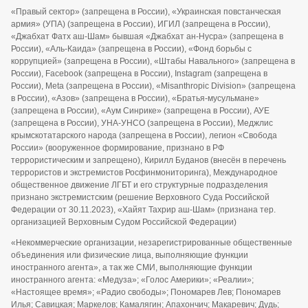
«Правый сектор» (запрещена в России), «Украинская повстанческая
армия» (УПА) (запрещена в России), ИГИЛ (запрещена в России),
«Джабхат Фатх аш-Шам» бывшая «Джабхат ан-Нусра» (запрещена в
России), «Аль-Каида» (запрещена в России), «Фонд борьбы с
коррупцией» (запрещена в России), «Штабы Навального» (запрещена в
России), Facebook (запрещена в России), Instagram (запрещена в
России), Meta (запрещена в России), «Misanthropic Division» (запрещена
в России), «Азов» (запрещена в России), «Братья-мусульмане»
(запрещена в России), «Аум Синрике» (запрещена в России), АУЕ
(запрещена в России), УНА-УНСО (запрещена в России), Меджлис
крымскотатарского народа (запрещена в России), легион «Свобода
России» (вооруженное формирование, признано в РФ
террористическим и запрещено), Кирилл Буданов (внесён в перечень
террористов и экстремистов Росфинмониторинга), Международное
общественное движение ЛГБТ и его структурные подразделения
признано экстремистским (решение Верховного Суда Российской
Федерации от 30.11.2023), «Хайят Тахрир аш-Шам» (признана тер.
организацией Верховным Судом Российской Федерации)
«Некоммерческие организации, незарегистрированные общественные
объединения или физические лица, выполняющие функции
иностранного агента», а так же СМИ, выполняющие функции
иностранного агента: «Медуза»; «Голос Америки»; «Реалии»;
«Настоящее время»; «Радио свободы»; Пономарев Лев; Пономарев
Илья; Савицкая; Маркелов; Камалягин; Апахончич; Макаревич; Дудь;