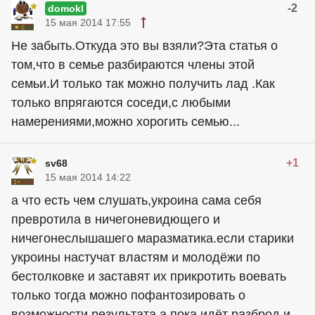
-2
domokl
15 мая 2014 17:55
Не забыть.Откуда это вы взяли?Эта статья о
том,что в семье разбираются члены этой
семьи.И только так можно получить лад .Как
только впрягаются соседи,с любыми
намерениями,можно хорогить семью...
+1
sv68
15 мая 2014 14:22
а что есть чем слушать,укроина сама себя
превротила в ничегоневидющего и
ничегонеслышашего маразматика.если старики
укроины настучат властям и молодёжи по
бестолковке и заставят их прикротить воевать
только тогда можно пофантозировать о
возможности результата,а пока идёт разброд и