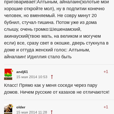
приговаривает:Алтыным, айналаин(золотые мои
хорошие откройте мол), ну в подпитии конечно
человек, но вменяемый. Не совру минут 20
бубнил, стучал-тишина. Потом уже из дома
слышу, очень громко:Шешенамский,
акинауский(твою мать, на великом и могучем
если) все, сразу свет в окошке, дверь стукнула в
доме и оттуда женский голос: Алтыным,
айналаин! Идиллия стало быть
+1
andj61
15 мая 2014 10:53
Класс! Прямо как у меня соседи через пару
домов. Ничем русские от казахов не отличаются!
+1
older
15 мая 2014 11:28