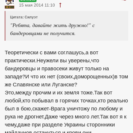
15 мая 2014 11:10
Цитата: Силуэт
"Ребята, давайте жить дружно!" с
бандеровцами не получится.
Теоретически с вами соглашусь,а вот
практически.Неужели вы уверены,что
бандеровцы и правосеки живут только на
западе?И что их нет (своих,доморощенных)в том
же Славянске или Луганске?
Это,между прочим и их земля тоже.Так вот
любой,кто побывал в горячих точках,кто реально
был в бою,скажет-Врага уничтожу по любому и
рука не дрогнет.Даже через много лет.Так вот я к
чему,даже при разделе Украины сторонники
майдаунов остануться.и крови они