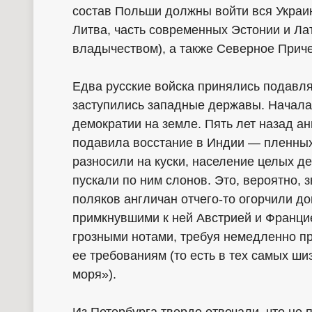
состав Польши должны войти вся Украин
Литва, часть современных Эстонии и Ла
владычеством), а также Северное Прич
Едва русские войска принялись подавля
заступились западные державы. Начала,
демократии на земле. Пять лет назад а
подавила восстание в Индии — пленных
разносили на куски, население целых д
пускали по ним слонов. Это, вероятно, 
поляков англичан отчего-то огорчили до
примкнувшими к ней Австрией и Франци
грозными нотами, требуя немедленно п
ее требованиям (то есть в тех самых ш
моря»).