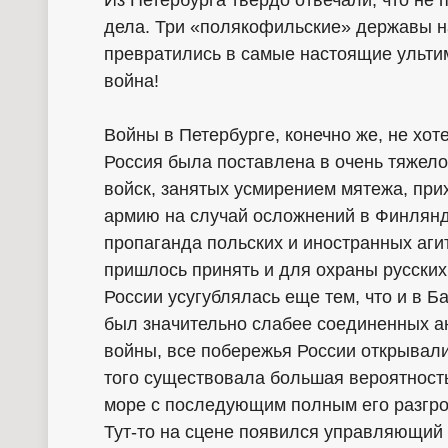
Из Петербурга твердо отвечали, что не
дела. Три «полякофильские» державы на
превратились в самые настоящие ульти
война!
Войны в Петербурге, конечно же, не хот
Россия была поставлена в очень тяжел
войск, занятых усмирением мятежа, пр
армию на случай осложнений в Финлянди
пропаганда польских и иностранных аг
пришлось принять и для охраны русских
России усугублялась еще тем, что и в Б
был значительно слабее соединенных ан
войны, все побережья России открывал
того существовала большая вероятность
море с последующим полным его разгр
Тут-то на сцене появился управляющий