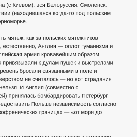
а (с Киевом), вся Белоруссия, Смоленск,
твии (находившаяся когда-то под польским
ерноморье.
ть мятеж, как за польских мятежников
 естественно, Англия — оплот гуманизма и
нглийская армия кровавейшим образом
 привязывали к дулам пушек и выстрелами
еревень бросали связанными в поле и
зверством не считалось — но вот страдания
нельзя. И Англия (совместно с
ей) принялась бомбардировать Петербург
редоставить Польше независимость согласно
изофренических границах — «от моря до