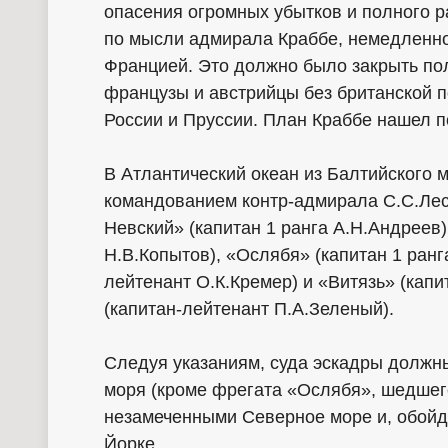
опасения огромных убытков и полного р
по мысли адмирала Краббе, немедленно 
Францией. Это должно было закрыть пол
французы и австрийцы без британской п
России и Пруссии. План Краббе нашел 
В Атлантический океан из Балтийского 
командованием контр-адмирала С.С.Лес
Невский» (капитан 1 ранга А.Н.Андреев)
Н.В.Копытов), «Ослябя» (капитан 1 ранг
лейтенант О.К.Кремер) и «Витязь» (капи
(капитан-лейтенант П.А.Зеленый).
Следуя указаниям, суда эскадры должн
моря (кроме фрегата «Ослябя», шедшег
незамеченными Северное море и, обойдя
Йорке.