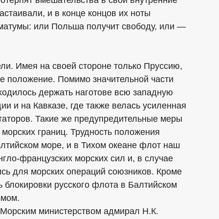
 потерпят вмешательства в свои внутренние
стаивали, и в конце концов их ноты
матумы: или Польша получит свободу, или —
ели. Имея на своей стороне только Пруссию,
ое положение. Помимо значительной части
иходилось держать наготове всю западную
и и на Кавказе, где также велась усиленная
итаторов. Такие же предупредительные меры
 морских границ. Трудность положения
алтийском море, и в Тихом океане флот наш
гло-французских морских сил и, в случае
ись для морских операций союзников. Кроме
 блокировки русского флота в Балтийском
омом.
 Морским министерством адмирал Н.К.