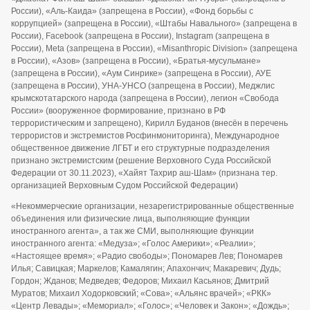
России), «Аль-Каида» (запрещена в России), «Фонд борьбы с
коррупцией» (запрещена в России), «Штабы Навального» (запрещена в
России), Facebook (запрещена в России), Instagram (запрещена в
России), Meta (запрещена в России), «Misanthropic Division» (запрещена
в России), «Азов» (запрещена в России), «Братья-мусульмане»
(запрещена в России), «Аум Синрике» (запрещена в России), АУЕ
(запрещена в России), УНА-УНСО (запрещена в России), Меджлис
крымскотатарского народа (запрещена в России), легион «Свобода
России» (вооруженное формирование, признано в РФ
террористическим и запрещено), Кирилл Буданов (внесён в перечень
террористов и экстремистов Росфинмониторинга), Международное
общественное движение ЛГБТ и его структурные подразделения
признано экстремистским (решение Верховного Суда Российской
Федерации от 30.11.2023), «Хайят Тахрир аш-Шам» (признана тер.
организацией Верховным Судом Российской Федерации)
«Некоммерческие организации, незарегистрированные общественные
объединения или физические лица, выполняющие функции
иностранного агента», а так же СМИ, выполняющие функции
иностранного агента: «Медуза»; «Голос Америки»; «Реалии»;
«Настоящее время»; «Радио свободы»; Пономарев Лев; Пономарев
Илья; Савицкая; Маркелов; Камалягин; Апахончич; Макаревич; Дудь;
Гордон; Жданов; Медведев; Федоров; Михаил Касьянов; Дмитрий
Муратов; Михаил Ходорковский; «Сова»; «Альянс врачей»; «РКК»
«Центр Левады»; «Мемориал»; «Голос»; «Человек и Закон»; «Дождь»;