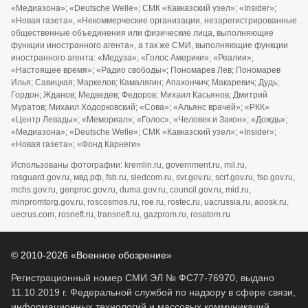
«Медиазона»; «Deutsche Welle»; СМК «Кавказский узел»; «Insider»;
«Новая газета», «Некоммерческие организации, незарегистрированные
общественные объединения или физические лица, выполняющие
функции иностранного агента», а так же СМИ, выполняющие функции
иностранного агента: «Медуза»; «Голос Америки»; «Реалии»;
«Настоящее время»; «Радио свободы»; Пономарев Лев; Пономарев
Илья; Савицкая; Маркелов; Камалягин; Апахончич; Макаревич; Дудь;
Гордон; Жданов; Медведев; Федоров; Михаил Касьянов; Дмитрий
Муратов; Михаил Ходорковский; «Сова»; «Альянс врачей»; «РКК»
«Центр Левады»; «Мемориал»; «Голос»; «Человек и Закон»; «Дождь»;
«Медиазона»; «Deutsche Welle»; СМК «Кавказский узел»; «Insider»;
«Новая газета»; «Фонд Карнеги»
Использованы фотографии: kremlin.ru, government.ru, mil.ru,
rosguard.gov.ru, мвд.рф, fsb.ru, sledcom.ru, svr.gov.ru, scrf.gov.ru, fso.gov.ru,
mchs.gov.ru, genproc.gov.ru, duma.gov.ru, council.gov.ru, mid.ru,
minpromtorg.gov.ru, roscosmos.ru, roe.ru, rostec.ru, uacrussia.ru, aoosk.ru,
uecrus.com, rosneft.ru, transneft.ru, gazprom.ru, rosatom.ru
© 2010-2026 «Военное обозрение»
Регистрационный номер СМИ ЭЛ № ФС77-76970, выдано
11.10.2019 г. Федеральной службой по надзору в сфере связи,
информационных технологий и массовых коммуникаций