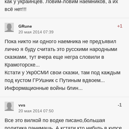
как у украинцев. Ловим-ловим наёмников, а их
всё нет!!!
+1
GRune
20 мая 2014 07:39
Пока никто ни одного наемника не предъявил
лично я буду считать это русскими народными
сказками, тут вчера еще негра словили в
Крамоторске...
Кстати у Укр0СМИ свои сказки, там под каждым
под кустом ГРУшник с Путиным вдвоем...
Информационные войны блин...
-1
vvs
20 мая 2014 07:50
Все это вилкой по водке писано,большая
политика панимашь. А кстати кто нибудь в курсе