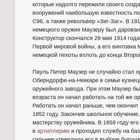
которые надолго пережили своего созд
вооружений наибольшую известность пол
C96, а также револьвер «Зиг-Заг». В 19
немецкого оружия Маузеру был дарован
Конструктор скончался 29 мая 1914 года
Первой мировой войны, а его винтовка
немецкой пехоты вплоть до конца Второ
Пауль Питер Маузер не случайно стал о
Оберндорфе-на-Неккаре в семье кузнец
оружейного завода. При этом Маузер бы
возраста он начал работать на той же о
Работать он начал раньше, чем окончил
1852 году. Закончив школьное обучение
мастерству оружейника. В 1859 году ег
в
артиллерию
и проходил службу на баз
сильнее утвердило его в выборе будущ