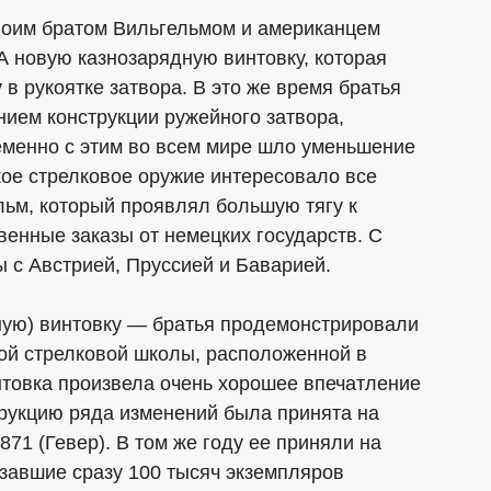
своим братом Вильгельмом и американцем
 новую казнозарядную винтовку, которая
в рукоятке затвора. В это же время братья
ием конструкции ружейного затвора,
еменно с этим во всем мире шло уменьшение
кое стрелковое оружие интересовало все
льм, который проявлял большую тягу к
венные заказы от немецких государств. С
ы с Австрией, Пруссией и Баварией.
ную) винтовку — братья продемонстрировали
кой стрелковой школы, расположенной в
товка произвела очень хорошее впечатление
трукцию ряда изменений была принята на
71 (Гевер). В том же году ее приняли на
завшие сразу 100 тысяч экземпляров