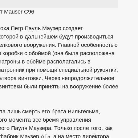
т Mauser C96
оха Петр Пауль Маузер создает
которой в дальнейшем будут производиться
елкового вооружения. Главной особенностью
й коробки с обоймой (она была расположена
Патроны в обойме располагались в
патронник при помощи специальной рукоятки,
затвора винтовки. Через непродолжительное
винтовки были приняты на вооружение более
ла лишь смерть его брата Вильгельма,
того момента все бремя управления
ого Пауля Маузера. Только после того, как
абрик Маузер АГ», а на место директора