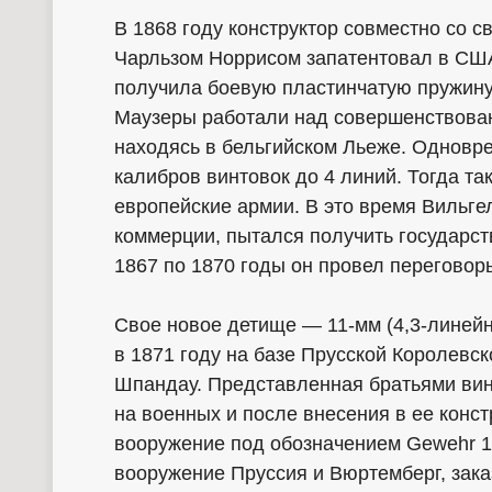
В 1868 году конструктор совместно со 
Чарльзом Норрисом запатентовал в США
получила боевую пластинчатую пружину 
Маузеры работали над совершенствован
находясь в бельгийском Льеже. Одновр
калибров винтовок до 4 линий. Тогда та
европейские армии. В это время Вильге
коммерции, пытался получить государст
1867 по 1870 годы он провел переговор
Свое новое детище — 11-мм (4,3-линей
в 1871 году на базе Прусской Королевс
Шпандау. Представленная братьями вин
на военных и после внесения в ее конс
вооружение под обозначением Gewehr 18
вооружение Пруссия и Вюртемберг, зака