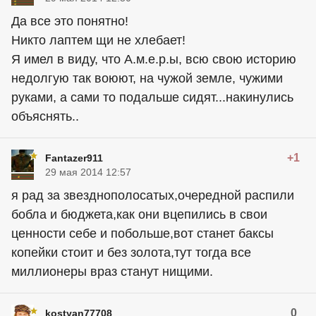
Да все это понятно!
Никто лаптем щи не хлебает!
Я имел в виду, что А.м.е.р.ы, всю свою историю
недолгую так воюют, на чужой земле, чужими
руками, а сами то подальше сидят...накинулись
объяснять..
+1
Fantazer911
29 мая 2014 12:57
я рад за звезднополосатых,очередной распили
бобла и бюджета,как они вцепились в свои
ценности себе и побольше,вот станет баксы
копейки стоит и без золота,тут тогда все
миллионеры враз станут нищими.
0
kostyan77708