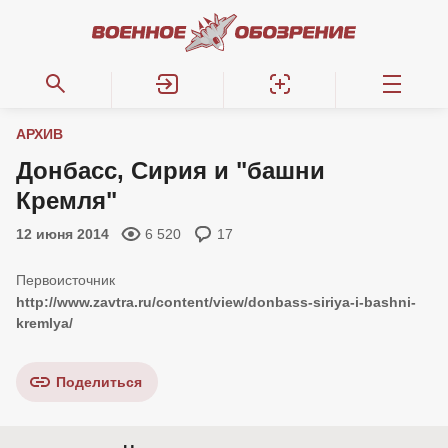
АРХИВ
Донбасс, Сирия и "башни
Кремля"
12 июня 2014
6 520
17
http://www.zavtra.ru/content/view/donbass-siriya-i-bashni-
kremlya/
Поделиться