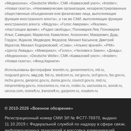
«Медиазона»; «Deutsche Welle»; СМК «Кавказский узел»; «Insider»;
«Новая газета», «Некоммерческие организации, незарегистрированные
общественные объединения или физические лица, выполняющие
функции иностранного агента», а так же СМИ, выполняющие функции
иностранного агента: «Медуза»; «Голос Америки»; «Реалии»;
«Настоящее время»; «Радио свободы»; Пономарев Лев; Пономарев
Илья; Савицкая; Маркелов; Камалягин; Апахончич; Макаревич; Дудь;
Гордон; Жданов; Медведев; Федоров; Михаил Касьянов; Дмитрий
Муратов; Михаил Ходорковский; «Сова»; «Альянс врачей»; «РКК»
«Центр Левады»; «Мемориал»; «Голос»; «Человек и Закон»; «Дождь»;
«Медиазона»; «Deutsche Welle»; СМК «Кавказский узел»; «Insider»;
«Новая газета»; «Фонд Карнеги»
Использованы фотографии: kremlin.ru, government.ru, mil.ru,
rosguard.gov.ru, мвд.рф, fsb.ru, sledcom.ru, svr.gov.ru, scrf.gov.ru, fso.gov.ru,
mchs.gov.ru, genproc.gov.ru, duma.gov.ru, council.gov.ru, mid.ru,
minpromtorg.gov.ru, roscosmos.ru, roe.ru, rostec.ru, uacrussia.ru, aoosk.ru,
uecrus.com, rosneft.ru, transneft.ru, gazprom.ru, rosatom.ru
© 2010-2026 «Военное обозрение»
Регистрационный номер СМИ ЭЛ № ФС77-76970, выдано
11.10.2019 г. Федеральной службой по надзору в сфере связи,
информационных технологий и массовых коммуникаций