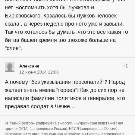
нет. Воспомнить хотя бы Лужкова и
Бирюзовского. Казалось бы Лужков человек
скала , а через неделю про него уже и забыли.
Так что хотелось бы думать ,что это все какая то
битва башен кремля ,но ,похоже больше на
"слив".
+1
Алексаня
12 июня 2014 12:08
А почему "без указывания персоналий"? Народ
желает знать имена "героев"! Как до сих пор не
написали фамилии политиков и генералов, кто
предавал солдат в Чечне...
«Правый сектор» (запрещена в России), «Украинская повстанческая
армия» (УПА) (запрещена в России), ИГИЛ (запрещена в России),
«Джабхат Фатх аш-Шам» бывшая «Джабхат ан-Нусра» (запрещена в