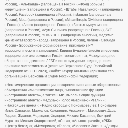
России), «Аль-Каида» (запрещена в России), «Фонд борьбы с
коррупцией» (запрещена в России), «Штабы Навального» (запрещена в
России), Facebook (запрещена в России), Instagram (запрещена в
России), Meta (запрещена в России), «Misanthropic Division» (запрещена
в России), «Азов» (запрещена в России), «Братья-мусульмане»
(запрещена в России), «Аум Синрике» (запрещена в России), АУЕ
(запрещена в России), УНА-УНСО (запрещена в России), Меджлис
крымскотатарского народа (запрещена в России), легион «Свобода
России» (вооруженное формирование, признано в РФ
террористическим и запрещено), Кирилл Буданов (внесён в перечень
террористов и экстремистов Росфинмониторинга), Международное
общественное движение ЛГБТ и его структурные подразделения
признано экстремистским (решение Верховного Суда Российской
Федерации от 30.11.2023), «Хайят Тахрир аш-Шам» (признана тер.
организацией Верховным Судом Российской Федерации)
«Некоммерческие организации, незарегистрированные общественные
объединения или физические лица, выполняющие функции
иностранного агента», а так же СМИ, выполняющие функции
иностранного агента: «Медуза»; «Голос Америки»; «Реалии»;
«Настоящее время»; «Радио свободы»; Пономарев Лев; Пономарев
Илья; Савицкая; Маркелов; Камалягин; Апахончич; Макаревич; Дудь;
Гордон; Жданов; Медведев; Федоров; Михаил Касьянов; Дмитрий
Муратов; Михаил Ходорковский; «Сова»; «Альянс врачей»; «РКК»
«Центр Левады»; «Мемориал»; «Голос»; «Человек и Закон»; «Дождь»;