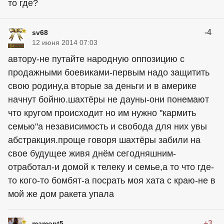
то где?
-4
sv68
12 июня 2014 07:03
автору-не путайте народную оппозицию с
продажными боевиками-первым надо защитить
свою родину,а вторые за деньги и в америке
начнут бойню.шахтёры не дауны-они понемают
что кругом происходит но им нужно "кармить
семью"а независимость и свобода для них увы
абстракция.проще говоря шахтёры забили на
свое будущее живя днём сегодняшним-
отработал-и домой к телеку и семье,а то что где-
то кого-то бомбят-а посрать моя хата с краю-не в
мой же дом ракета упала
+3
mamont5