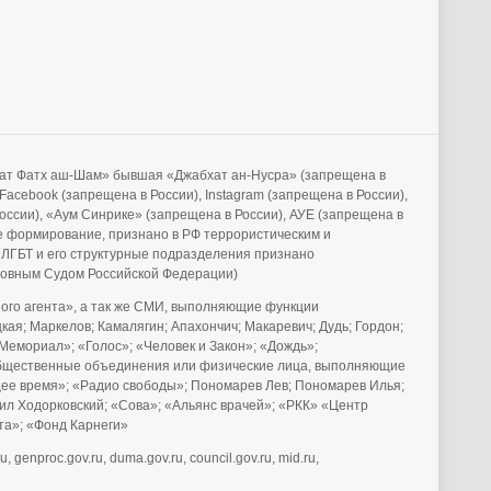
бхат Фатх аш-Шам» бывшая «Джабхат ан-Нусра» (запрещена в
acebook (запрещена в России), Instagram (запрещена в России),
России), «Аум Синрике» (запрещена в России), АУЕ (запрещена в
е формирование, признано в РФ террористическим и
 ЛГБТ и его структурные подразделения признано
рховным Судом Российской Федерации)
го агента», а так же СМИ, выполняющие функции
ая; Маркелов; Камалягин; Апахончич; Макаревич; Дудь; Гордон;
Мемориал»; «Голос»; «Человек и Закон»; «Дождь»;
е общественные объединения или физические лица, выполняющие
щее время»; «Радио свободы»; Пономарев Лев; Пономарев Илья;
аил Ходорковский; «Сова»; «Альянс врачей»; «РКК» «Центр
ета»; «Фонд Карнеги»
u, genproc.gov.ru, duma.gov.ru, council.gov.ru, mid.ru,