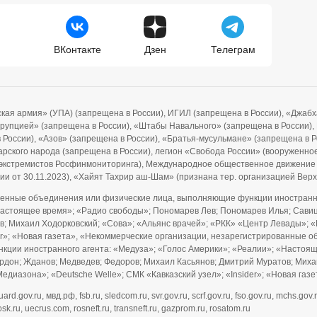
ВКонтакте
Дзен
Телеграм
ская армия» (УПА) (запрещена в России), ИГИЛ (запрещена в России), «Джа
ррупцией» (запрещена в России), «Штабы Навального» (запрещена в России), F
 в России), «Азов» (запрещена в России), «Братья-мусульмане» (запрещена в 
рского народа (запрещена в России), легион «Свобода России» (вооруженно
и экстремистов Росфинмониторинга), Международное общественное движение
ии от 30.11.2023), «Хайят Тахрир аш-Шам» (признана тер. организацией Ве
енные объединения или физические лица, выполняющие функции иностранно
Настоящее время»; «Радио свободы»; Пономарев Лев; Пономарев Илья; Савицк
; Михаил Ходорковский; «Сова»; «Альянс врачей»; «РКК» «Центр Левады»; «
ider»; «Новая газета», «Некоммерческие организации, незарегистрированны
нкции иностранного агента: «Медуза»; «Голос Америки»; «Реалии»; «Настоя
Гордон; Жданов; Медведев; Федоров; Михаил Касьянов; Дмитрий Муратов; Мих
едиазона»; «Deutsche Welle»; СМК «Кавказский узел»; «Insider»; «Новая газ
gov.ru, мвд.рф, fsb.ru, sledcom.ru, svr.gov.ru, scrf.gov.ru, fso.gov.ru, mchs.gov.r
sk.ru, uecrus.com, rosneft.ru, transneft.ru, gazprom.ru, rosatom.ru