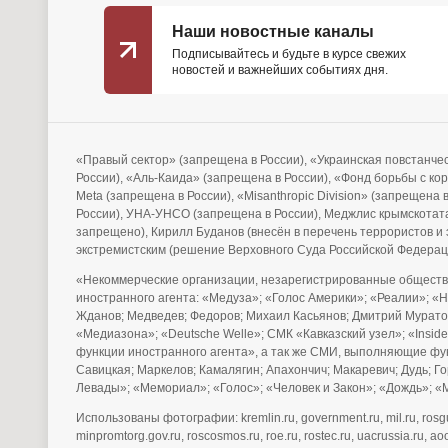
Наши новостные каналы
Подписывайтесь и будьте в курсе свежих
новостей и важнейших событиях дня.
«Правый сектор» (запрещена в России), «Украинская повстанче
России), «Аль-Каида» (запрещена в России), «Фонд борьбы с ко
Meta (запрещена в России), «Misanthropic Division» (запрещена
России), УНА-УНСО (запрещена в России), Меджлис крымскотата
запрещено), Кирилл Буданов (внесён в перечень террористов 
экстремистским (решение Верховного Суда Российской Федерац
«Некоммерческие организации, незарегистрированные обществ
иностранного агента: «Медуза»; «Голос Америки»; «Реалии»; «
Жданов; Медведев; Федоров; Михаил Касьянов; Дмитрий Муратов
«Медиазона»; «Deutsche Welle»; СМК «Кавказский узел»; «Ins
функции иностранного агента», а так же СМИ, выполняющие фу
Савицкая; Маркелов; Камалягин; Апахончич; Макаревич; Дудь; 
Левады»; «Мемориал»; «Голос»; «Человек и Закон»; «Дождь»; «М
Использованы фотографии: kremlin.ru, government.ru, mil.ru, rosguard.
minpromtorg.gov.ru, roscosmos.ru, roe.ru, rostec.ru, uacrussia.ru, aoo