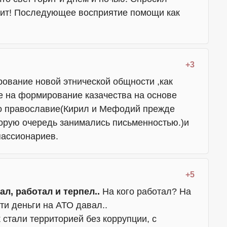
тит! Последующее восприятие помощи как
+3
ование новой этнической общности ,как
е на формирование казачества на основе
го православие(Кирил и Мефодий прежде
вторую очередь занимались письменностью.)и
пассионариев.
+5
ал, работал и терпел..
На кого работал? На
ти деньги на АТО давал..
 стали территорией без коррупции, с