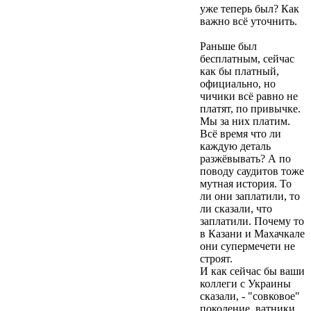
уже теперь был? Как
важно всё уточнить.
Раньше был
бесплатным, сейчас
как бы платный,
официально, но
чичики всё равно не
платят, по привычке.
Мы за них платим.
Всё время что ли
каждую деталь
разжёвывать? А по
поводу саудитов тоже
мутная история. То
ли они заплатили, то
ли сказали, что
заплатили. Почему то
в Казани и Махачкале
они супермечети не
строят.
И как сейчас бы ваши
коллеги с Украины
сказали, - "совковое"
поколение, ватники.