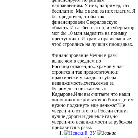
направлениям. У них, например, газ
бесплатно. Мы с вами за них платим. Я
бы предпочёл, чтобы так
финансировали Свердловскую
область. И газ бесплатно, и губернатор
мог бы 10 млн выделить на поимку
преступника. И храмы православные
чтоб строились на лучших площадках.
Финансирование Чечни в разы
выше,чем в среднем по
России,согласен,но...храмов у нас
строится и так предостаточно,и
практически у каждого губера
недвижимость,счета,семьи за
бугром,чего не скажешь о
Кадырове.Или вы считаете,что наши
чиновники не достаточно богаты,и им
нужно подкинуть ещё деньжат?Не
уверен,что от этого в России станут
лучше дороги и дешевле газ,но
уверен,что недвижимости за рубежом
прибавится в разы.