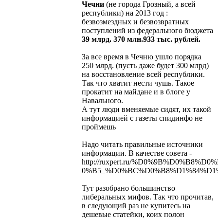
Чечни
(не города Грозный, а всей
республики) на 2013 год :
безвозмездных и безвозвратных
поступлений из федерального бюджета
39 млрд. 370 млн.933 тыс. рублей.
За все время в Чечню ушло порядка
250 млрд. (пусть даже будет 300 млрд)
на восстановление всей республики.
Так что хватит нести чушь. Такое
прокатит на майдане и в блоге у
Навального.
А тут люди вменяемые сидят, их такой
информацией с газеты спидинфо не
проймешь
Надо читать правильные источники
информации. В качестве совета -
http://ruxpert.ru/%D0%9B%D0%
0%B5_%D0%BC%D0%B8%D1%84%D1
Тут разобрано большинство
либеральных мифов. Так что прочитав,
в следующий раз не купитесь на
дешевые статейки, коих полон