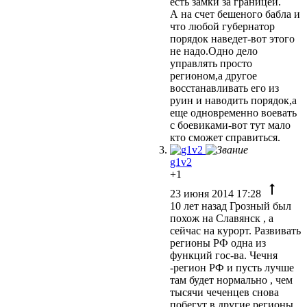
есть замки за границей.
А на счет бешеного бабла и
что любой губернатор
порядок наведет-вот этого
не надо.Одно дело
управлять просто
регионом,а другое
восстанавливать его из
руин и наводить порядок,а
еще одновременно воевать
с боевиками-вот тут мало
кто сможет справиться.
g1v2
+1
23 июня 2014 17:28
10 лет назад Грозный был
похож на Славянск , а
сейчас на курорт. Развивать
регионы РФ одна из
функций гос-ва. Чечня
-регион РФ и пусть лучше
там будет нормально , чем
тысячи чеченцев снова
побегут в другие регионы .