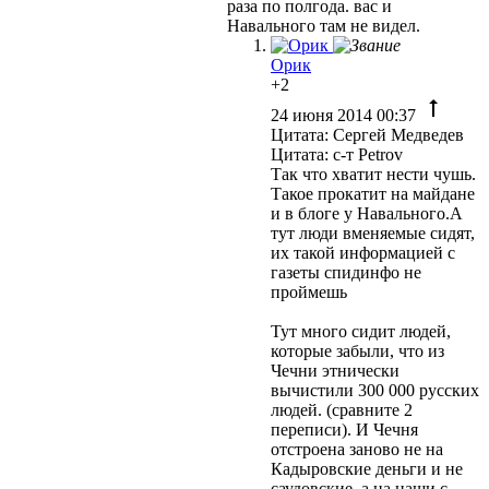
раза по полгода. вас и
Навального там не видел.
Орик
+2
24 июня 2014 00:37
Цитата: Сергей Медведев
Цитата: с-т Petrov
Так что хватит нести чушь.
Такое прокатит на майдане
и в блоге у Навального.А
тут люди вменяемые сидят,
их такой информацией с
газеты спидинфо не
проймешь
Тут много сидит людей,
которые забыли, что из
Чечни этнически
вычистили 300 000 русских
людей. (сравните 2
переписи). И Чечня
отстроена заново не на
Кадыровские деньги и не
саудовские, а на наши с