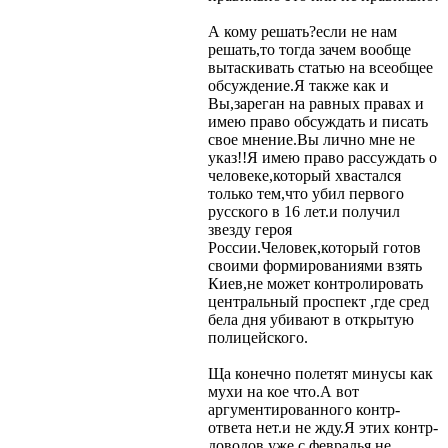
А кому решать?если не нам
решать,то тогда зачем вообще
вытаскивать статью на всеобщее
обсуждение.Я также как и
Вы,зареган на равных правах и
имею право обсуждать и писать
свое мнение.Вы лично мне не
указ!!Я имею право рассуждать о
человеке,который хвастался
только тем,что убил первого
русского в 16 лет.и получил
звезду героя
России.Человек,который готов
своими формированиями взять
Киев,не может контролировать
центральный проспект ,где сред
бела дня убивают в открытую
полицейского.
Ща конечно полетят минусы как
мухи на кое что.А вот
аргументированного контр-
ответа нет.и не жду.Я этих контр-
доводов уже с февралья не