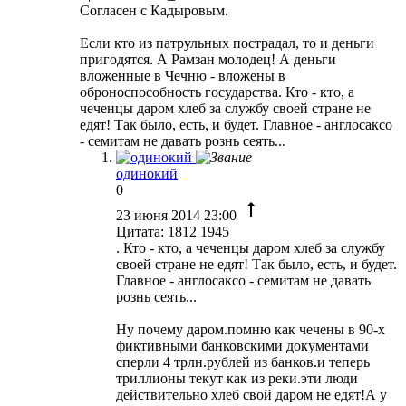
Согласен с Кадыровым.
Если кто из патрульных пострадал, то и деньги
пригодятся. А Рамзан молодец! А деньги
вложенные в Чечню - вложены в
оброноспособность государства. Кто - кто, а
чеченцы даром хлеб за службу своей стране не
едят! Так было, есть, и будет. Главное - англосаксо
- семитам не давать рознь сеять...
одинокий
0
23 июня 2014 23:00
Цитата: 1812 1945
. Кто - кто, а чеченцы даром хлеб за службу
своей стране не едят! Так было, есть, и будет.
Главное - англосаксо - семитам не давать
рознь сеять...
Ну почему даром.помню как чечены в 90-х
фиктивными банковскими документами
сперли 4 трлн.рублей из банков.и теперь
триллионы текут как из реки.эти люди
действительно хлеб свой даром не едят!А у