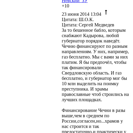
Невский_ЗУ
+10
23 июня 2014 13:04
Цитата: Ш.О.К.
Цитата: Сергей Медведев
За то бешенное бабло, которым
снабжают Кадырова, любой
губернатор порядок наведёт.
Чечню финансируют по разным
направлениям. У них, например,
газ бесплатно. Мы с вами за них
платим. Я бы предпочёл, чтобы
так финансировали
Свердловскую область. И газ
бесплатно, и губернатор мог бы
10 млн выделить на поимку
преступника. И храмы
православные чтоб строились на
лучших площадках.
Финансирование Чечни в разы
выше,чем в среднем по
России,согласен,но...храмов у
нас строится и так
предостаточно,и практически у