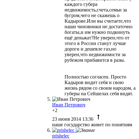
каждого губера
недвижимость,счета,семьи за
бугром,чего не скажешь о
Кадырове.Или вы считаете,что
наши чиновники не достаточно
богаты,и им нужно подкинуть
ещё деньжат?Не уверен,что от
этого в России станут лучше
дороги и дешевле газ,но
уверен,что недвижимости за
рубежом прибавится в разы.
Полностью согласен. Просто
Кадыров видит себя и свою
жизнь рядом со своим народом, а
губеры на Сейшелах себя видят.
Иван Петрович
+2
23 июня 2014 13:36
наше государство живет по понятиям
prishelec