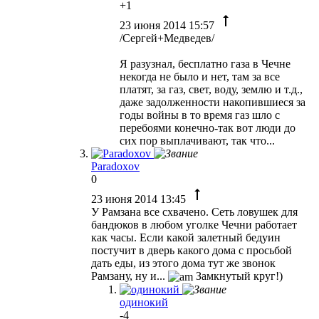
+1
23 июня 2014 15:57
/Сергей+Медведев/
Я разузнал, бесплатно газа в Чечне
некогда не было и нет, там за все
платят, за газ, свет, воду, землю и т.д.,
даже задолженности накопившиеся за
годы войны в то время газ шло с
перебоями конечно-так вот люди до
сих пор выплачивают, так что...
Paradoxov
0
23 июня 2014 13:45
У Рамзана все схвачено. Сеть ловушек для
бандюков в любом уголке Чечни работает
как часы. Если какой залетный бедуин
постучит в дверь какого дома с просьбой
дать еды, из этого дома тут же звонок
Рамзану, ну и...
Замкнутый круг!)
одинокий
-4