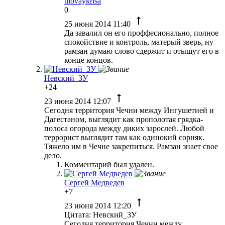
tilovaykrisa
0
25 июня 2014 11:40
Да завалил он его проффесионально, полное
спокойствие и контроль, матерый зверь, ну
рамзан думаю слово сдержит и отыщут его в
конце концов.
Невский_ЗУ
+24
23 июня 2014 12:07
Сегодня территория Чечни между Ингушетией и
Дагестаном, выглядит как прополотая грядка-
полоса огорода между диких зарослей. Любой
террорист выглядит там как одинокий сорняк.
Тяжело им в Чечне закрепиться. Рамзан знает свое
дело.
Комментарий был удален.
Сергей Медведев
+7
23 июня 2014 12:20
Цитата: Невский_ЗУ
Сегодня территория Чечни между