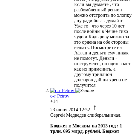
Если вы думаете , что
разбомбленный регион
можно отстроить по хлопку
, ну ради бога - думайте .
Уже то , что через 10 лет
после войны в Чечне тихо -
чудо и Кадырову можно за
это ордена на обе стороны
вешать. Посмотрите на
Афган и деньги ему никак
не помогут. Деньги -
инструмент , но один знает
как их применить, а
другому триллион
долларов дай ни хрена не
получится.
с-т Petrov
+14
23 июня 2014 12:52
Сергей Медведев слиберальничал.
Бюджет г. Москвы на 2013 год : 1
трлн. 695 млрд. рублей.
Бюджет