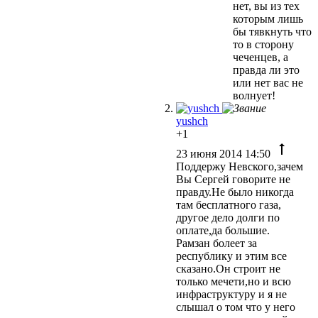
нет, вы из тех
которым лишь
бы тявкнуть что
то в сторону
чеченцев, а
правда ли это
или нет вас не
волнует!
yushch
+1
23 июня 2014 14:50
Поддержу Невского,зачем
Вы Сергей говорите не
правду.Не было никогда
там бесплатного газа,
другое дело долги по
оплате,да большие.
Рамзан болеет за
республику и этим все
сказано.Он строит не
только мечети,но и всю
инфраструктуру и я не
слышал о том что у него