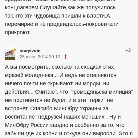
концлагерем.Слушайте,как же получилось
так,что эти чудовища пришли к власти.А
перемирие и не предвиделось-покровители
прикроют.
+2
staryivoin
23 июня 2014 20:12
А вы посмотрите, сколько на сходках этих
мразей молодняка... И ведь не стесняются
ничего почти не скрывают, ни морды, ни
действия... Считают, что "громодяньска милиция"
им противится не будет, и в эти "терки" не
встрянет. Спасибо МинОбру Украины за
воспитание "недрузей наших меньших". Ну и
МинОбру России заодно и особенно за то, что
забыли где их корни и откуда они выросли. Это я