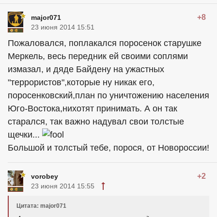
+8
major071
23 июня 2014 15:51
Пожаловался, поплакался поросенок старушке
Меркель, весь передник ей своими соплями
измазал, и дяде Байдену на ужастных
"террористов",которые ну никак его,
поросенковский,план по уничтожению населения
Юго-Востока,нихотят принимать. А он так
старался, так важно надувал свои толстые
щечки...
Большой и толстый тебе, порося, от Новороссии!
+2
vorobey
23 июня 2014 15:55
Цитата: major071