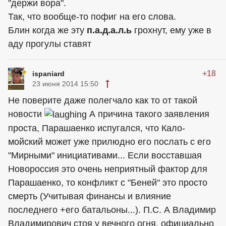
"держи вора".
Так, что вообще-то пофиг на его слова.
Блин когда же эту
п.а.д.а.л.ь
грохнут, ему уже в
аду прогулы ставят
+18
ispaniard
23 июня 2014 15:50
Не поверите даже полегчало как то от такой
новости
А причина такого заявления
проста, Парашаенко испугался, что Кало-
мойский может уже прилюдно его послать с его
"Мирными" инициативами... Если восставшая
Новороссия это очень неприятный фактор для
Парашаенко, то конфликт с "Беней" это просто
смерть (Учитывая финансы и влияние
последнего +его батальоны...). П.С. А Владимир
Владимирович стоя у вечного огня, официально