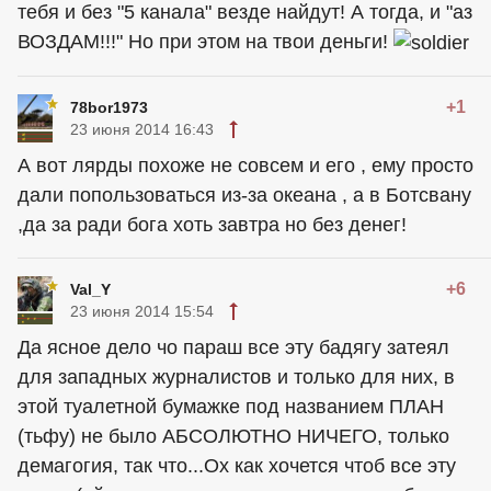
тебя и без "5 канала" везде найдут! А тогда, и "аз
ВОЗДАМ!!!" Но при этом на твои деньги!
+1
78bor1973
23 июня 2014 16:43
А вот лярды похоже не совсем и его , ему просто
дали попользоваться из-за океана , а в Ботсвану
,да за ради бога хоть завтра но без денег!
+6
Val_Y
23 июня 2014 15:54
Да ясное дело чо параш все эту бадягу затеял
для западных журналистов и только для них, в
этой туалетной бумажке под названием ПЛАН
(тьфу) не было АБСОЛЮТНО НИЧЕГО, только
демагогия, так что...Ох как хочется чтоб все эту