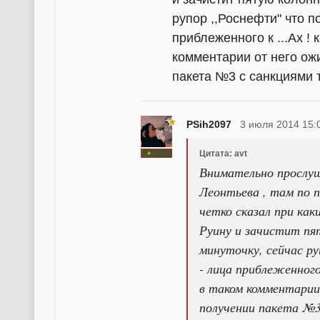
рупор ,,Роснефти" что п
приблеженного к ...Ах ! 
комментарии от него ожи
пакета №3 с санкциями т
PSih2097
3 июля 2014 15:
Цитата: avt
Внимательно прослуш
Леонтьева , там по п
четко сказал при как
Руину и зачистит пят
минуточку, сейчас р
- лица приблеженного
в таком комментарии
получении пакета №3