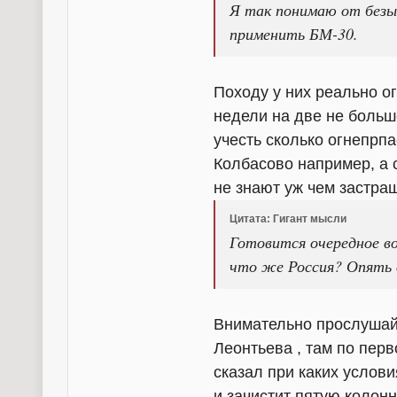
Я так понимаю от безы
применить БМ-30.
Походу у них реально о
недели на две не больше
учесть сколько огнепрп
Колбасово например, а с
не знают уж чем застращ
Цитата: Гигант мысли
Готовится очередное во
что же Россия? Опять 
Внимательно прослушайт
Леонтьева , там по перв
сказал при каких услов
и зачистит пятую колонн