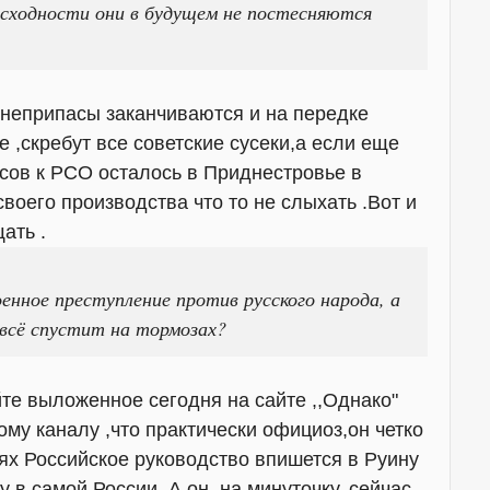
сходности они в будущем не постесняются
гнеприпасы заканчиваются и на передке
 ,скребут все советские сусеки,а если еще
асов к РСО осталось в Приднестровье в
воего производства что то не слыхать .Вот и
ать .
енное преступление против русского народа, а
всё спустит на тормозах?
е выложенное сегодня на сайте ,,Однако"
ому каналу ,что практически официоз,он четко
иях Российское руководство впишется в Руину
у в самой России, А он ,на минуточку, сейчас