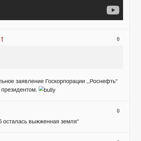
0
ьное заявление Госкорпорации ,,Роснефть"
е президентом.
0
б осталась выжженная земля"