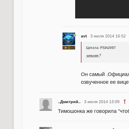
avt
3 июля 2014 16:52
Цитата: PSih2097
этот?
Он самый .Официал
озвученное ее виц
..Дмитрий..
3 июля 2014 13:09
Тимошонка же говорила "что