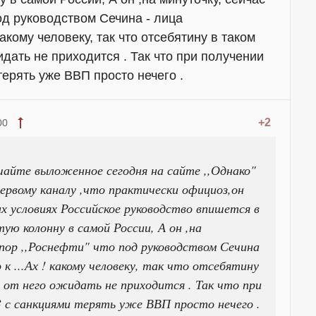
од руководством Сечина - лица
какому человеку, так что отсебятину в таком
дать не приходится . Так что при получении
ерять уже ВВП просто нечего .
+2
00
айте выложенное сегодня на сайте ,,Однако"
ервому каналу ,что практически официоз,он
их условиях Российское руководство впишется в
ую колонну в самой России, А он ,на
упор ,,Роснефти" что под руководством Сечина
 к ...Ах ! какому человеку, так что отсебятину
 от него ожидать не приходится . Так что при
 с санкциями терять уже ВВП просто нечего .