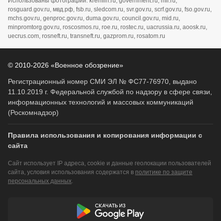
Использованы фотографии: kremlin.ru, government.ru, mil.ru,
rosguard.gov.ru, мвд.рф, fsb.ru, sledcom.ru, svr.gov.ru, scrf.gov.ru, fso.gov.ru,
mchs.gov.ru, genproc.gov.ru, duma.gov.ru, council.gov.ru, mid.ru,
minpromtorg.gov.ru, roscosmos.ru, roe.ru, rostec.ru, uacrussia.ru, aoosk.ru,
uecrus.com, rosneft.ru, transneft.ru, gazprom.ru, rosatom.ru
© 2010-2026 «Военное обозрение»
Регистрационный номер СМИ ЭЛ № ФС77-76970, выдано
11.10.2019 г. Федеральной службой по надзору в сфере связи,
информационных технологий и массовых коммуникаций
(Роскомнадзор)
Правила использования и копирования информации с
сайта
Сайт использует IP адреса, cookie и данные геолокации пользователей
сайта, условия использования содержатся в
политике по защите
персональных данных
.