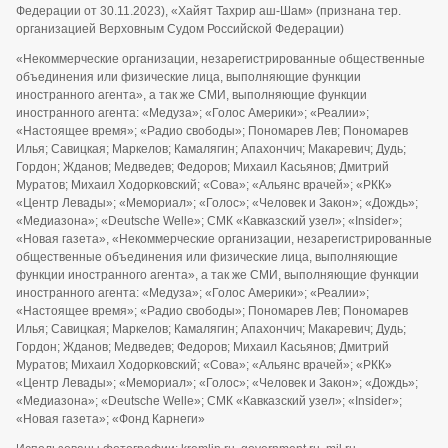
Федерации от 30.11.2023), «Хайят Тахрир аш-Шам» (признана тер.
организацией Верховным Судом Российской Федерации)
«Некоммерческие организации, незарегистрированные общественные
объединения или физические лица, выполняющие функции
иностранного агента», а так же СМИ, выполняющие функции
иностранного агента: «Медуза»; «Голос Америки»; «Реалии»;
«Настоящее время»; «Радио свободы»; Пономарев Лев; Пономарев
Илья; Савицкая; Маркелов; Камалягин; Апахончич; Макаревич; Дудь;
Гордон; Жданов; Медведев; Федоров; Михаил Касьянов; Дмитрий
Муратов; Михаил Ходорковский; «Сова»; «Альянс врачей»; «РКК»
«Центр Левады»; «Мемориал»; «Голос»; «Человек и Закон»; «Дождь»;
«Медиазона»; «Deutsche Welle»; СМК «Кавказский узел»; «Insider»;
«Новая газета», «Некоммерческие организации, незарегистрированные
общественные объединения или физические лица, выполняющие
функции иностранного агента», а так же СМИ, выполняющие функции
иностранного агента: «Медуза»; «Голос Америки»; «Реалии»;
«Настоящее время»; «Радио свободы»; Пономарев Лев; Пономарев
Илья; Савицкая; Маркелов; Камалягин; Апахончич; Макаревич; Дудь;
Гордон; Жданов; Медведев; Федоров; Михаил Касьянов; Дмитрий
Муратов; Михаил Ходорковский; «Сова»; «Альянс врачей»; «РКК»
«Центр Левады»; «Мемориал»; «Голос»; «Человек и Закон»; «Дождь»;
«Медиазона»; «Deutsche Welle»; СМК «Кавказский узел»; «Insider»;
«Новая газета»; «Фонд Карнеги»