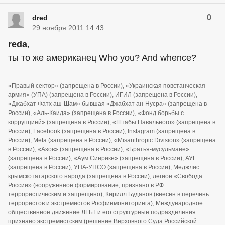
0
dred
29 ноября 2011 14:43
reda
,
ты то же американец Who you? And whence?
«Правый сектор» (запрещена в России), «Украинская повстанческая
армия» (УПА) (запрещена в России), ИГИЛ (запрещена в России),
«Джабхат Фатх аш-Шам» бывшая «Джабхат ан-Нусра» (запрещена в
России), «Аль-Каида» (запрещена в России), «Фонд борьбы с
коррупцией» (запрещена в России), «Штабы Навального» (запрещена в
России), Facebook (запрещена в России), Instagram (запрещена в
России), Meta (запрещена в России), «Misanthropic Division» (запрещена
в России), «Азов» (запрещена в России), «Братья-мусульмане»
(запрещена в России), «Аум Синрике» (запрещена в России), АУЕ
(запрещена в России), УНА-УНСО (запрещена в России), Меджлис
крымскотатарского народа (запрещена в России), легион «Свобода
России» (вооруженное формирование, признано в РФ
террористическим и запрещено), Кирилл Буданов (внесён в перечень
террористов и экстремистов Росфинмониторинга), Международное
общественное движение ЛГБТ и его структурные подразделения
признано экстремистским (решение Верховного Суда Российской