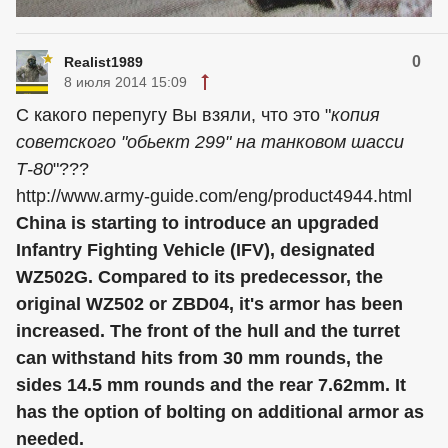
0
Realist1989
8 июля 2014 15:09
С какого перепугу Вы взяли, что это "
копия
советского "обьект 299" на танковом шасси
Т-80
"???
http://www.army-guide.com/eng/product4944.html
China is starting to introduce an upgraded
Infantry Fighting Vehicle (IFV), designated
WZ502G. Compared to its predecessor, the
original WZ502 or ZBD04, it's armor has been
increased. The front of the hull and the turret
can withstand hits from 30 mm rounds, the
sides 14.5 mm rounds and the rear 7.62mm. It
has the option of bolting on additional armor as
needed.