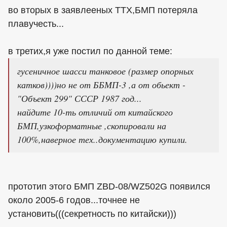
во вторых в заявлееных ТТХ,БМП потеряла
плавучесть...
в третих,я уже постил по данной теме:
гусеничное шасси танковое (размер опорных
катков))))но не от ББМП-3 ,а от обьект -
"Объект 299" СССР 1987 год...
найдите 10-ть отличий от китайского
БМП,узкоформатные ,скопировали на
100%,наверное тех..документацию купили.
прототип этого БМП ZBD-08/WZ502G появился
около 2005-6 годов...точнее не
установить(((секретность по китайски)))