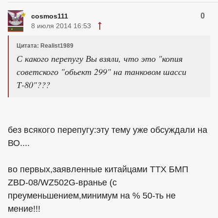
0
cosmos111
8 июля 2014 16:53
Цитата: Realist1989
С какого перепугу Вы взяли, что это "копия
советского "обьект 299" на танковом шасси
Т-80"???
без всякого перепугу:эту тему уже обсуждали на
ВО....
во первых,заявленные китайцами ТТХ БМП
ZBD-08/WZ502G-вранье (с
преуменьшением,минимум на % 50-ть не
мение!!!