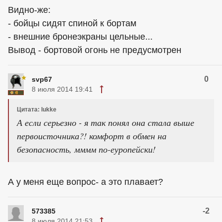
Видно-же:
- бойцы сидят спиной к бортам
- внешние бронеэкраны цельные...
Вывод - бортовой огонь не предусмотрен
0
svp67
8 июля 2014 19:41
Цитата: lukke
А если серьезно - я так понял она стала выше
первоисточника?! комфорт в обмен на
безопасность, мммм по-еуропейски!
А у меня еще вопрос- а это плавает?
-2
573385
8 июля 2014 21:53