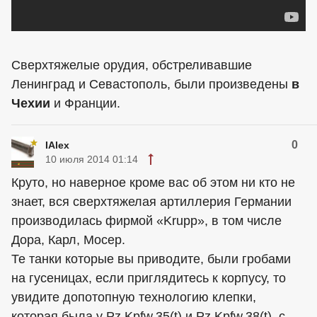
Сверхтяжелые орудия, обстреливавшие
Ленинград и Севастополь, были произведены
в
Чехии
и Франции.
0
IAlex
10 июля 2014 01:14
Круто, но наверное кроме вас об этом ни кто не
знает, вся сверхтяжелая артиллерия Германии
производилась фирмой «Krupp», в том числе
Дора, Карл, Мосер.
Те танки которые вы приводите, были гробами
на гусеницах, если приглядитесь к корпусу, то
увидите допотопную технологию клепки,
которая была у Pz.Kpfw.35(t) и Pz.Kpfw.38(t), с