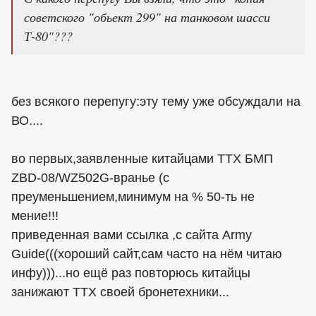
советского "обьект 299" на танковом шасси
Т-80"???
без всякого перепугу:эту тему уже обсуждали на
ВО....
во первых,заявленные китайцами ТТХ БМП
ZBD-08/WZ502G-вранье (с
преуменьшением,минимум на % 50-ть не
мение!!!
приведенная вами ссылка ,с сайта Army
Guide(((хороший сайт,сам часто на нём читаю
инфу)))...но ещё раз повторюсь китайцы
занижают ТТХ своей бронетехники...