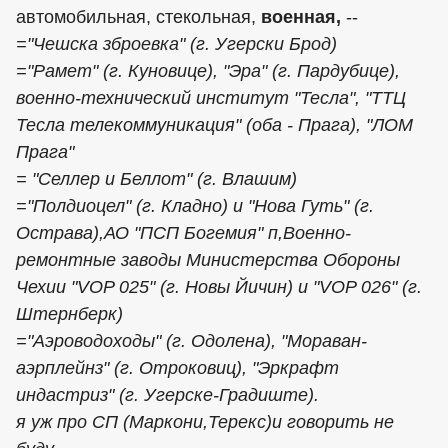
автомобильная, стекольная,
военная,
--
="Чешска зброевка" (г. Угерски Брод)
="Рамет" (г. Куновице), "Эра" (г. Пардубице),
военно-технический институт "Тесла", "ТТЦ
Тесла телекоммуникация" (оба - Прага), "ЛОМ
Прага"
= "Селлер и Беллот" (г. Влашим)
="Полдиоцел" (г. Кладно) и "Нова Гуть" (г.
Острава),АО "ПСП Богемия" п,Военно-
ремонтные заводы Министерства Обороны
Чехии "VOP 025" (г. Новы Йичин) и "VOP 026" (г.
Штернберк)
="Аэроводоходы" (г. Одолена), "Мораван-
аэрплейнз" (г. Отроковиц), "Эркрафт
индастриз" (г. Угерске-Градиште).
я уж про СП (Маркони,Терекс)и говорить не