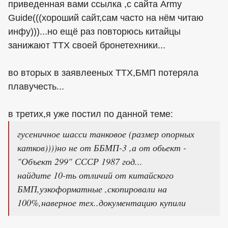
приведенная вами ссылка ,с сайта Army
Guide(((хороший сайт,сам часто на нём читаю
инфу)))...но ещё раз повторюсь китайцы
занижают ТТХ своей бронетехники...
во вторых в заявлееных ТТХ,БМП потеряла
плавучесть...
в третих,я уже постил по данной теме:
гусеничное шасси танковое (размер опорных
катков))))но не от ББМП-3 ,а от обьект -
"Объект 299" СССР 1987 год...
найдите 10-ть отличий от китайского
БМП,узкоформатные ,скопировали на
100%,наверное тех..документацию купили