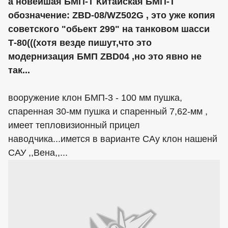
а новейшая БМП-Т Китайская БМП-Т
обозначение: ZBD-08/WZ502G , это уже копия
советского "обьект 299" на танковом шасси
Т-80(((хотя везде пишут,что это
модернизация БМП ZBD04 ,но это явно не
так...
вооружение клон БМП-3 - 100 мм пушка,
спаренная 30-мм пушка и спаренный 7,62-мм ,
имеет тепловизионный прицел
наводчика...имется в варианте САу клон нашенй
САУ ,,Вена,,...