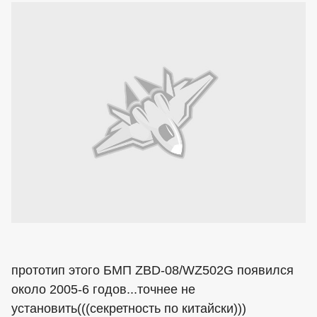
прототип этого БМП ZBD-08/WZ502G появился
около 2005-6 годов...точнее не
установить(((секретность по китайски)))