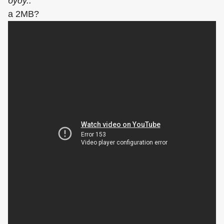
буду..
а 2МВ?