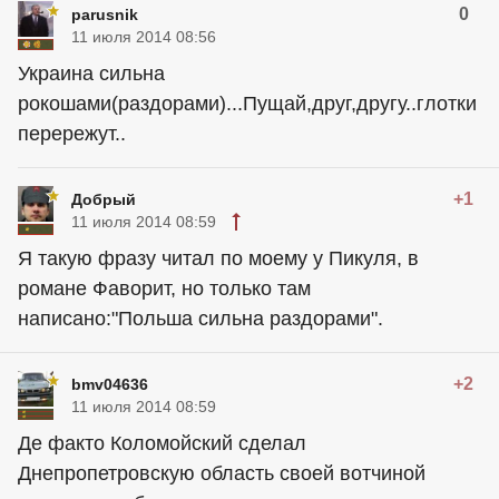
0
parusnik
11 июля 2014 08:56
Украина сильна
рокошами(раздорами)...Пущай,друг,другу..глотки
перережут..
+1
Добрый
11 июля 2014 08:59
Я такую фразу читал по моему у Пикуля, в
романе Фаворит, но только там
написано:"Польша сильна раздорами".
+2
bmv04636
11 июля 2014 08:59
Де факто Коломойский сделал
Днепропетровскую область своей вотчиной