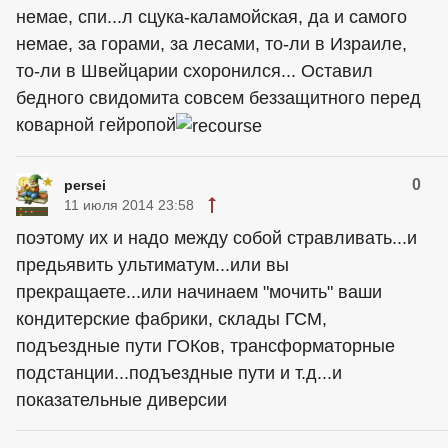
немае, спи...л сцука-каламойская, да и самого
немае, за горами, за лесами, то-ли в Израиле,
то-ли в Швейцарии схоронился... Оставил
бедного свидомита совсем беззащитного перед
коварной гейропой
0
persei
11 июля 2014 23:58
поэтому их и надо между собой стравливать...и
предьявить ультиматум...или вы
прекращаете...или начинаем "мочить" ваши
кондитерские фабрики, склады ГСМ,
подъездные пути ГОКов, трансформаторные
подстанции...подъездные пути и т.д...и
показательные диверсии