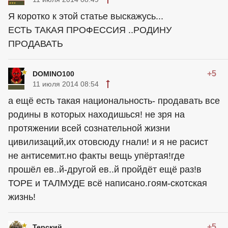
Я коротко к этой статье выскажусь...
ЕСТЬ ТАКАЯ ПРОФЕССИЯ ..РОДИНУ
ПРОДАВАТЬ
+5
DOMINO100
11 июля 2014 08:54
а ещё есть такая национальность- продавать все
родины в которых находишься! не зря на
протяжении всей сознательной жизни
цивилизаций,их отовсюду гнали! и я не расист
не антисемит.но факты вещь упёртая!где
прошёл ев..й-другой ев..й пройдёт ещё раз!в
ТОРЕ и ТАЛМУДЕ всё написано.гоям-скотская
жизнь!
+5
Терский