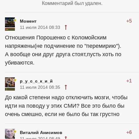
Комментарий был удален.
+5
Момент
11 июля 2014 08:33
Отношения Порошенко с Коломойским
напряжены(не подчинение по "перемирию").
А вообще они друг друга стоят,пусть хоть по
убиваются.
+1
р_у_с_с_к_и_й
11 июля 2014 08:35
До какой степени надо отключить мозги, чтобы
идти на поводу у этих СМИ? Все это было бы
очень смешно, если не было бы так грустно
+6
Виталий Анисимов
11 июля 2014 08:49