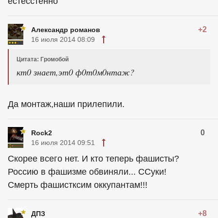
естесстенно
+2
Александр романов
16 июля 2014 08:09
Цитата: Громобой
кт0 знает,эт0 ф0т0м0нтаж?
Да монтаж,наши прилепили.
0
Rock2
16 июля 2014 09:51
Скорее всего нет. И кто теперь фашисты?
Россию в фашизме обвиняли... ССуки!
Смерть фашистксим оккупантам!!!
+8
ДПЗ