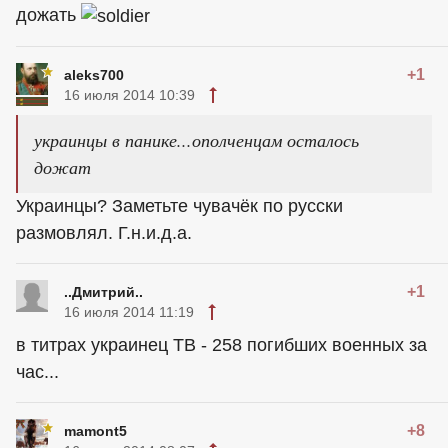
дожать
+1
aleks700
16 июля 2014 10:39
украинцы в панике...ополченцам осталось
дожат
Украинцы? Заметьте чувачёк по русски
размовлял. Г.н.и.д.а.
+1
..Дмитрий..
16 июля 2014 11:19
в титрах
украинец
ТВ - 258 погибших военных за
час...
+8
mamont5