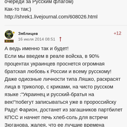
очереди за Русским флагом)
Как-то так;)
http://shrek1.livejournal.com/608026.html
+12
Зяблицев
16 июля 2014 08:51
А ведь именно так и будет!
Если мы введем в реале войска, в 90%
процентах украинцев проснется огромная
братская любовь к России и всему русскому!
Даже одиозные личности типа Ляшко, раскрасят
лица в триколор, с криками, на чисто русском
языке :"Украинец и русский-братья на
век!"побегут записываться уже в пророссийску
Раду! Фарион, достанет из загашников партбилет
КПСС и начнет печь хлеб-соль для встречи
Зюганова, жалея, что ее лучшие времена