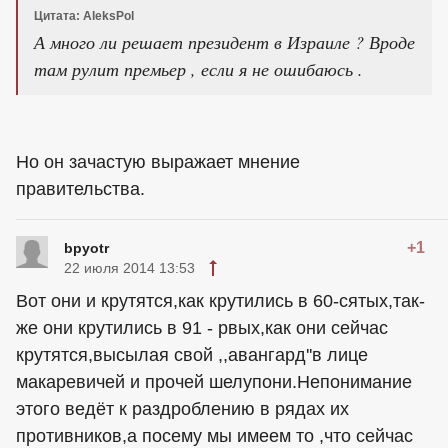
Цитата: AleksPol
А много ли решает президент в Израиле ? Вроде
там рулит премьер , если я не ошибаюсь .
Но он зачастую выражает мнение
правительства.
+1
bpyotr
22 июля 2014 13:53
Вот они и крутятся,как крутились в 60-сятых,так-
же они крутились в 91 - рвых,как они сейчас
крутятся,высылая свой ,,авангард''в лице
макаревичей и прочей шелупони.Непонимание
этого ведёт к раздроблению в рядах их
противников,а посему мы имеем то ,что сейчас