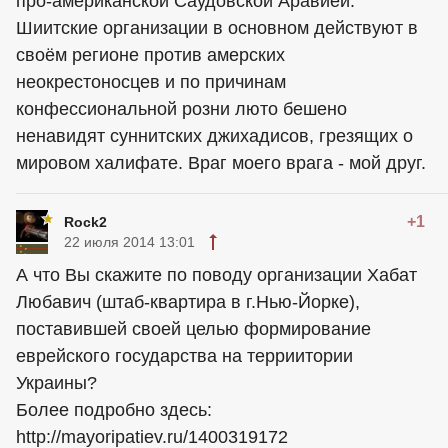
про-американской Саудовской Аравией.
Шиитские организации в основном действуют в
своём регионе против амерских
неокрестоносцев и по причинам
конфессиональной розни люто бешено
ненавидят суннитских джихадисов, грезящих о
мировом халифате. Враг моего врага - мой друг.
+1
Rock2
22 июля 2014 13:01
А что Вы скажите по поводу организации Хабат
Любавич (штаб-квартира в г.Нью-Йорке),
поставившей своей целью формирование
еврейского государства на терриитории
Украины?
Более подробно здесь:
http://mayoripatiev.ru/1400319172