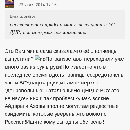
23 июля 2014 17:16
Цитата: androy
перелетают снаряды и мины, выпущенные ВС
ДНР, при штурмах погранзастав.
Это Вам мина сама сказала,что её ополченцы
выпустили?
Погранзаставы переходили уже
много раз из рук в руки!Но известно,что в
последнее время вдоль границы сосредоточены
части ВСУ,нацгвардии,и самое мерзкое
"добровольные" батальоны!Не ДНР,не ВСУ это
не надо!У них и так проблем куча!А всякие
Айдары и Азовы вполне могут,там редкостные
свидомиты которые уверены,что воюют с
Россией!Ищите кому выгодны обстрелы!