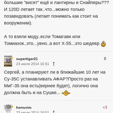
большие "висят" ещё и лантирны и Снайперы???
И 120D летает так..что...можно только
позавидовать (летает понимать как стоит на
вооружении).
А то взяли моду..если Томагавк или
Томиахок..это...увно..а вот Х-55...это шедевр
0
supertiger21
23 июля 2014 16:51
Сергей, а планируют ли в ближайшие 10 лет на
Су-35С устанавливать АФАР?Просто раз на
МиГ-35 она есть(вернее будет), логично она
должна быть и на Сушке...
+3
herruvim
23 июля 2014 18:51