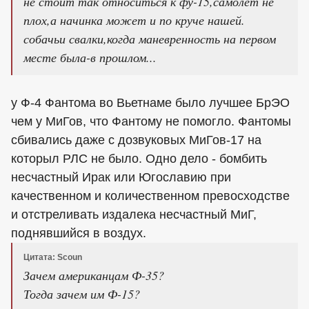
не стоит так относиться к фу-15,самолёт не
плох,а начинка может и по круче нашей.
собачьи свалки,когда маневренность на первом
месте была-в прошлом...
у Ф-4 Фантома во Вьетнаме было лучшее БрЭО
чем у МиГов, что Фантому не помогло. Фантомы
сбивались даже с дозвуковых МиГов-17 на
которыл РЛС не было. Одно дело - бомбить
несчастный Ирак или Югославию при
качественном и количественном превосходстве
и отстреливать издалека несчастный МиГ,
поднявшийся в воздух.
Цитата: Scoun
Зачем американцам Ф-35?
Тогда зачем им Ф-15?