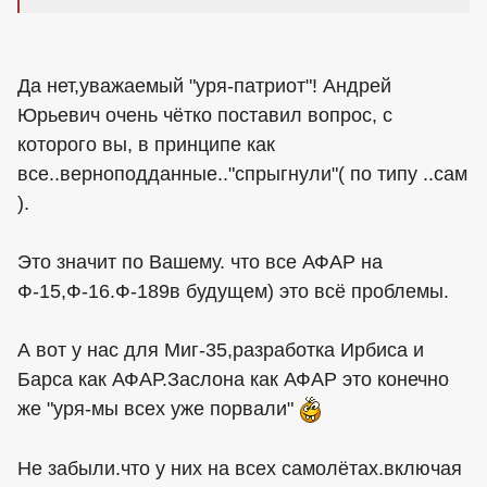
Да нет,уважаемый "уря-патриот"! Андрей
Юрьевич очень чётко поставил вопрос, с
которого вы, в принципе как
все..верноподданные.."спрыгнули"( по типу ..сам
).
Это значит по Вашему. что все АФАР на
Ф-15,Ф-16.Ф-189в будущем) это всё проблемы.
А вот у нас для Миг-35,разработка Ирбиса и
Барса как АФАР.Заслона как АФАР это конечно
же "уря-мы всех уже порвали"
Не забыли.что у них на всех самолётах.включая