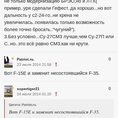
не только модернизацию БРЭО,но и ЛТХ(
пример..уря сделали Гефест..да хорошо...но вот
дальность у с2-24-го..ни хрена не
увеличилась..появилась только возможность
более точно бросать.."чугуний").
3.Без условно...Су-27СМ3 лучше,чем Су-27П или
С..но..это всё равно СМ3,как ни крути.
0
Patriot.ru.
23 июля 2014 21:58
Вот F-15E и заменит несостоявшийся F-35.
0
supertiger21
24 июля 2014 01:20
Цитата: Patriot.ru.
Вот F-15E и заменит несостоявшийся F-35.