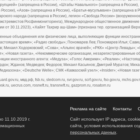
ррупцией» (запрещена в России), «Штабы Навального» (запрещена в России), F
 в России), «Азов» (запрещена в России), «Братья-мусульмане» (запрещена в 
рского народа (запрещена в России), легион «Свобода России» (вооруженно
и экстремистов Росфинмониторинга), Международное общественное движение
ии от 30.11.2023), «Хайят Тахрир аш-Шам» (признана тер. организацией Ве
енные объединения или физические лица, выполняющие функции иностранно
Настоящее время»; «Радио свободы»; Пономарев Лев; Пономарев Илья; Савицк
; Михаил Ходорковский; «Сова»; «Альянс врачей»; «РКК» «Центр Левады»; «
ider»; «Новая газета», «Некоммерческие организации, незарегистрированны
нкции иностранного агента: «Медуза»; «Голос Америки»; «Реалии»; «Настоя
Гордон; Жданов; Медведев; Федоров; Михаил Касьянов; Дмитрий Муратов; Мих
едиазона»; «Deutsche Welle»; СМК «Кавказский узел»; «Insider»; «Новая газ
gov.ru, мвд.рф, fsb.ru, sledcom.ru, svr.gov.ru, scrf.gov.ru, fso.gov.ru, mchs.gov.r
sk.ru, uecrus.com, rosneft.ru, transneft.ru, gazprom.ru, rosatom.ru
Реклама на сайте
Контакты
 11.10.2019 г.
Сайт использует IP адреса, cook
ормационных
сайта, условия использования с
персональных данных
.