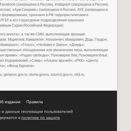
acebook (запрещена в России), Instagram (запрещена в России),
России), «Аум Синрике» (запрещена в России), АУЕ (запрещена в
е формирование, признано в РФ террористическим и
 ЛГБТ и его структурные подразделения признано
рховным Судом Российской Федерации)
го агента», а так же СМИ, выполняющие функции
ая; Маркелов; Камалягин; Апахончич; Макаревич; Дудь; Гордон;
Мемориал»; «Голос»; «Человек и Закон»; «Дождь»;
е общественные объединения или физические лица, выполняющие
щее время»; «Радио свободы»; Пономарев Лев; Пономарев Илья;
аил Ходорковский; «Сова»; «Альянс врачей»; «РКК» «Центр
ета»; «Фонд Карнеги»
u, genproc.gov.ru, duma.gov.ru, council.gov.ru, mid.ru,
Об издании
Правила
ie и данные геолокации пользователей
одержатся в
политике по защите