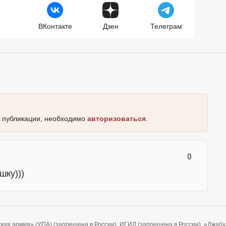
ВКонтакте
Дзен
Телеграм
к публикации, необходимо
авторизоваться
.
0
шку)))
ская армия» (УПА) (запрещена в России), ИГИЛ (запрещена в России), «Джа