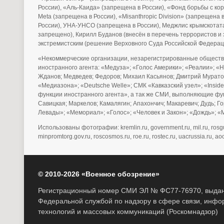
России), «Аль-Каида» (запрещена в России), «Фонд борьбы с ко
Meta (запрещена в России), «Misanthropic Division» (запрещена
России), УНА-УНСО (запрещена в России), Меджлис крымскотата
запрещено), Кирилл Буданов (внесён в перечень террористов 
экстремистским (решение Верховного Суда Российской Федерац
«Некоммерческие организации, незарегистрированные обществ
иностранного агента: «Медуза»; «Голос Америки»; «Реалии»; «
Жданов; Медведев; Федоров; Михаил Касьянов; Дмитрий Муратов
«Медиазона»; «Deutsche Welle»; СМК «Кавказский узел»; «Ins
функции иностранного агента», а так же СМИ, выполняющие фу
Савицкая; Маркелов; Камалягин; Апахончич; Макаревич; Дудь; 
Левады»; «Мемориал»; «Голос»; «Человек и Закон»; «Дождь»; «М
Использованы фотографии: kremlin.ru, government.ru, mil.ru, rosguard.
minpromtorg.gov.ru, roscosmos.ru, roe.ru, rostec.ru, uacrussia.ru, aoo
© 2010-2026 «Военное обозрение»
Регистрационный номер СМИ ЭЛ № ФС77-76970, выдано
Федеральной службой по надзору в сфере связи, инф
технологий и массовых коммуникаций (Роскомнадзор)