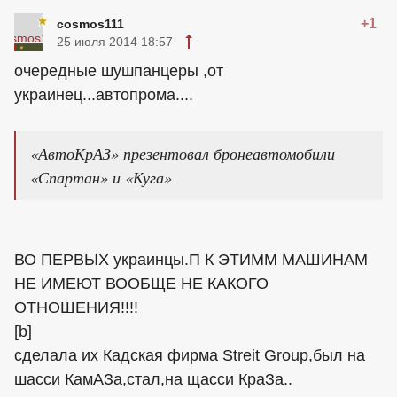
+1
cosmos111
25 июля 2014 18:57
очередные шушпанцеры ,от
украинец
...автопрома....
«АвтоКрАЗ» презентовал бронеавтомобили
«Спартан» и «Куга»
ВО ПЕРВЫХ
украинцы
.П К ЭТИММ МАШИНАМ
НЕ ИМЕЮТ ВООБЩЕ НЕ КАКОГО
ОТНОШЕНИЯ!!!!
[b]
сделала их Кадская фирма Streit Group,был на
шасси КамАЗа,стал,на щасси КраЗа..