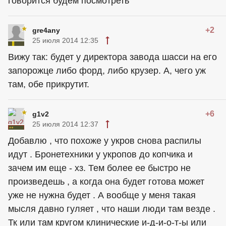
говорится будем посмотреть
+2
gre4any
25 июля 2014 12:35
Вижу так: будет у директора завода шасси на его
запорожце либо форд, либо крузер. А, чего уж
там, обе прикрутит.
+6
g1v2
25 июля 2014 12:37
Добавлю , что похоже у укров снова распилы
идут . Бронетехники у укропов до копчика и
зачем им еще - хз. Тем более ее быстро не
произведешь , а когда она будет готова может
уже не нужна будет . А вообще у меня такая
мысля давно гуляет , что наши люди там везде .
Тк или там кругом клинические и-д-и-о-т-ы или