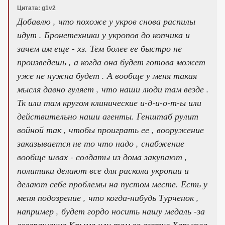
Цитата: g1v2
Добавлю , что похоже у укров снова распилы
идут . Бронетехники у укропов до копчика и
зачем им еще - хз. Тем более ее быстро не
произведешь , а когда она будет готова может
уже не нужна будет . А вообще у меня такая
мысля давно гуляет , что наши люди там везде .
Тк или там кругом клинические и-д-и-о-т-ы или
действительно наши агенты. Генштаб рулит
войной так , чтобы проиграть ее , вооружение
заказывается не то что надо , снабжение
вообще швах - солдаты из дома закупают ,
политики делают все для раскола укропии и
делают себе проблемы на пустом месте. Есть у
меня подозрение , что когда-нибудь Турченок ,
например , будет гордо носить нашу медаль -за
возвращение Крыма или там за взятие Харькова